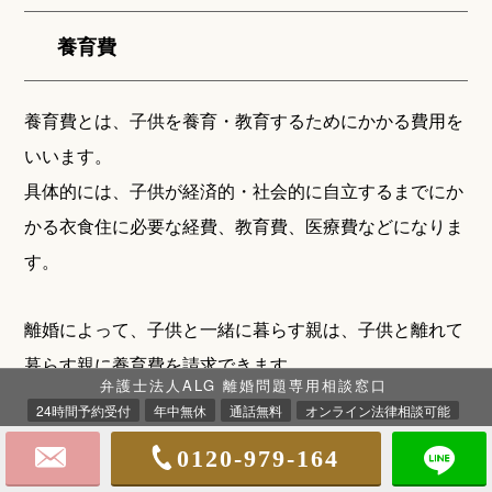
養育費
養育費とは、子供を養育・教育するためにかかる費用を
いいます。
具体的には、子供が経済的・社会的に自立するまでにか
かる衣食住に必要な経費、教育費、医療費などになりま
す。
離婚によって、子供と一緒に暮らす親は、子供と離れて
暮らす親に養育費を請求できます。
弁護士法人ALG 離婚問題専用相談窓口
DVが原因で離婚しても、元夫婦が子供の親であること
24時間予約受付
年中無休
通話無料
オンライン法律相談可能
は変わりません。
0120-979-164
したがって、子供と離れて暮らす親には養育費をきちん