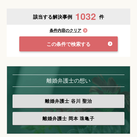
1032
該当する解決事例
件
条件内容のクリア
この条件で検索する
離婚弁護士の想い
離婚弁護士
谷川 聖治
離婚弁護士
岡本 珠亀子