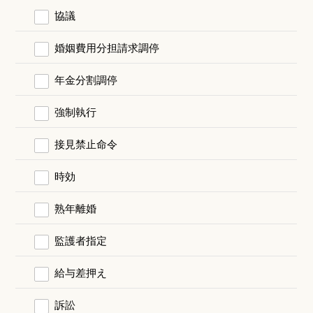
協議
婚姻費用分担請求調停
年金分割調停
強制執行
接見禁止命令
時効
熟年離婚
監護者指定
給与差押え
訴訟