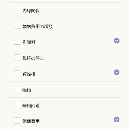
内縁関係
婚姻費用の増額
慰謝料
親権の停止
貞操権
離婚
離婚回避
婚姻費用