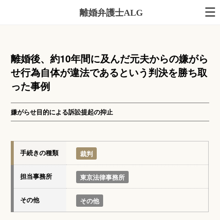
離婚弁護士ALG
離婚後、約10年間に及んだ元夫からの嫌がら
せ行為自体が違法であるという判決を勝ち取
った事例
嫌がらせ目的による訴訟提起の抑止
手続きの種類
裁判
担当事務所
東京法律事務所
その他
その他