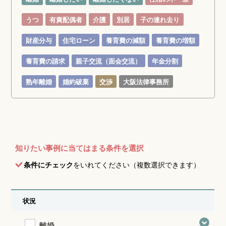
うつ
有責配偶者
介護
別居
子の連れ去り
財産分与
住宅ローン
養育費の減額
養育費の増額
養育費の請求
親子交流（面会交流）
年金分割
熟年離婚
婚約破棄
交渉
大阪法律事務所
知りたい事例に当てはまる条件を選択
条件にチェック
をいれてください（複数選択できます）
状況
離婚