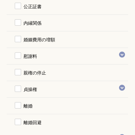
公正証書
内縁関係
婚姻費用の増額
慰謝料
親権の停止
貞操権
離婚
離婚回避