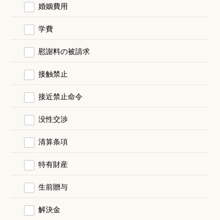
婚姻費用
学費
慰謝料の被請求
接触禁止
接近禁止命令
没性交渉
清算条項
特有財産
生前贈与
解決金