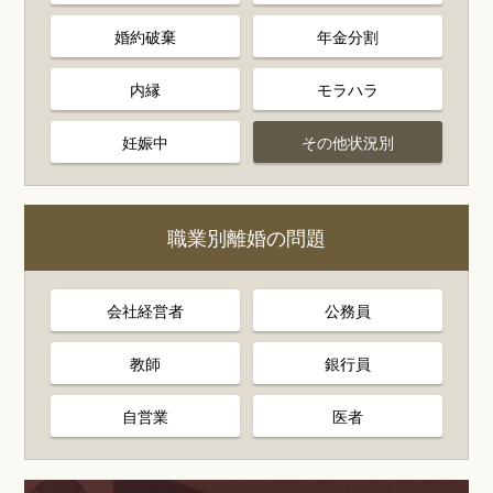
婚約破棄
年金分割
内縁
モラハラ
妊娠中
その他状況別
職業別離婚の問題
会社経営者
公務員
教師
銀行員
自営業
医者