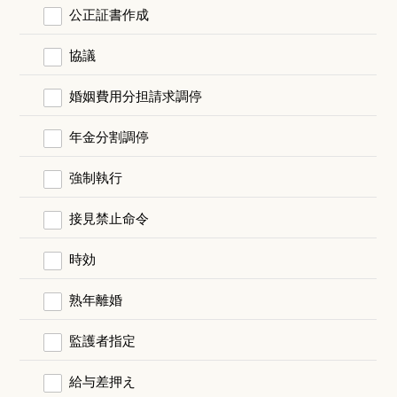
公正証書作成
協議
婚姻費用分担請求調停
年金分割調停
強制執行
接見禁止命令
時効
熟年離婚
監護者指定
給与差押え