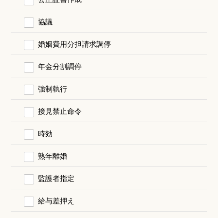
協議
婚姻費用分担請求調停
年金分割調停
強制執行
接見禁止命令
時効
熟年離婚
監護者指定
給与差押え