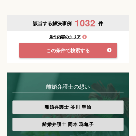
1032
該当する解決事例
件
条件内容のクリア
この条件で検索する
離婚弁護士の想い
離婚弁護士
谷川 聖治
離婚弁護士
岡本 珠亀子