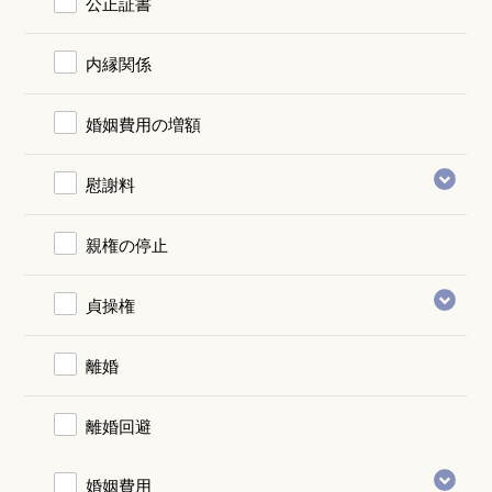
公正証書
内縁関係
婚姻費用の増額
慰謝料
親権の停止
貞操権
離婚
離婚回避
婚姻費用