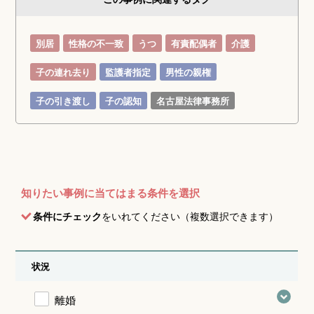
別居
性格の不一致
うつ
有責配偶者
介護
子の連れ去り
監護者指定
男性の親権
子の引き渡し
子の認知
名古屋法律事務所
知りたい事例に当てはまる条件を選択
条件にチェック
をいれてください（複数選択できます）
状況
離婚