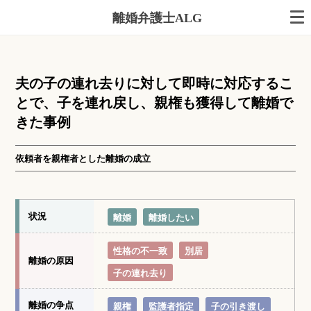
離婚弁護士ALG
夫の子の連れ去りに対して即時に対応するこ
とで、子を連れ戻し、親権も獲得して離婚で
きた事例
依頼者を親権者とした離婚の成立
状況
離婚
離婚したい
性格の不一致
別居
離婚の原因
子の連れ去り
離婚の争点
親権
監護者指定
子の引き渡し