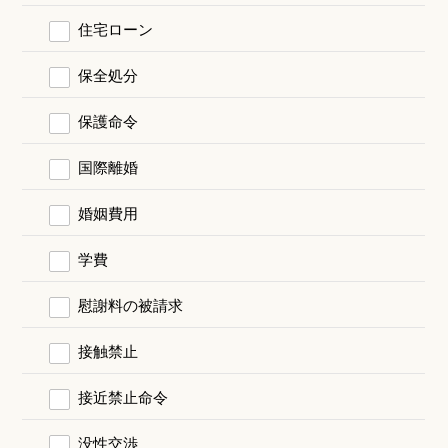
住宅ローン
保全処分
保護命令
国際離婚
婚姻費用
学費
慰謝料の被請求
接触禁止
接近禁止命令
没性交渉