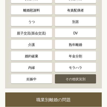
離婚慰謝料
有責配偶者
うつ
別居
親子交流(面会交流)
DV
介護
熟年離婚
婚約破棄
年金分割
内縁
モラハラ
妊娠中
その他状況別
職業別離婚の問題