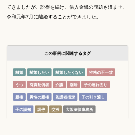
てきましたが、説得を続け、借入金銭の問題も済ませ、
令和元年7月に離婚することができました。
この事例に関連するタグ
離婚
離婚したい
離婚したくない
性格の不一致
うつ
有責配偶者
介護
別居
子の連れ去り
親権
男性の親権
監護者指定
子の引き渡し
子の認知
調停
交渉
大阪法律事務所