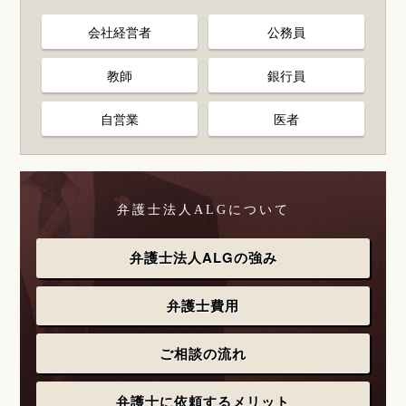
会社経営者
公務員
教師
銀行員
自営業
医者
弁護士法人ALGについて
弁護士法人ALGの強み
弁護士費用
ご相談の流れ
弁護士に依頼するメリット