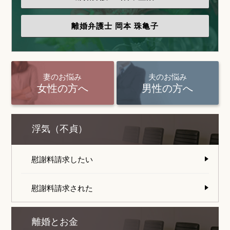
離婚弁護士
岡本 珠亀子
妻のお悩み
夫のお悩み
女性の方へ
男性の方へ
浮気（不貞）
慰謝料請求したい
慰謝料請求された
離婚とお金