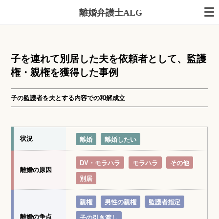
離婚弁護士ALG
子を連れて別居した夫を依頼者として、監護
権・親権を獲得した事例
子の監護者を夫とする内容での和解成立
状況
離婚
離婚したい
DV・モラハラ
モラハラ
その他
離婚の原因
別居
親権
男性の親権
監護者指定
離婚の争点
子の引き渡し