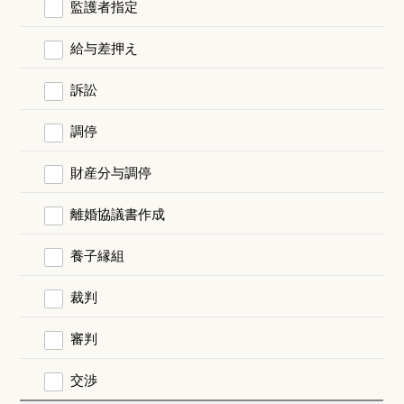
監護者指定
給与差押え
訴訟
調停
財産分与調停
離婚協議書作成
養子縁組
裁判
審判
交渉