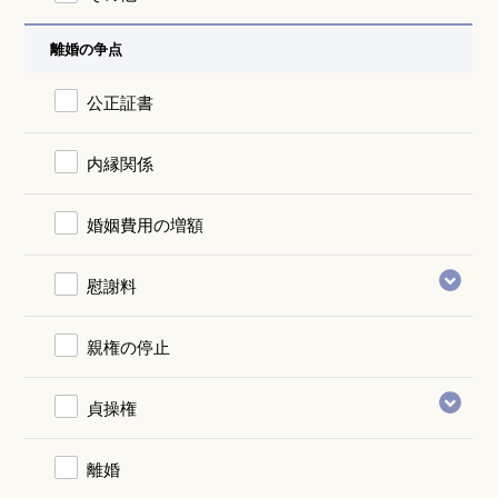
離婚の争点
公正証書
内縁関係
婚姻費用の増額
慰謝料
親権の停止
貞操権
離婚