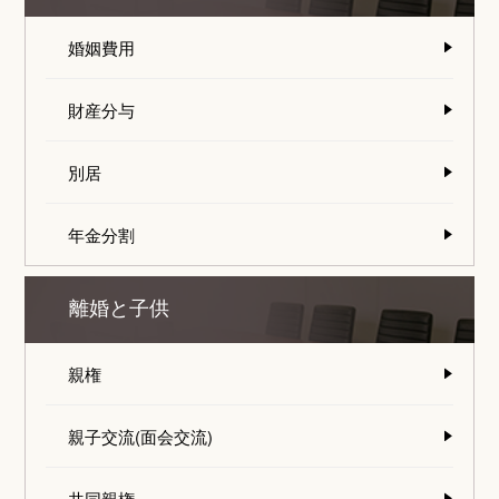
婚姻費用
財産分与
別居
年金分割
離婚と子供
親権
親子交流(面会交流)
共同親権