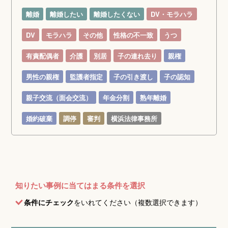
離婚
離婚したい
離婚したくない
DV・モラハラ
DV
モラハラ
その他
性格の不一致
うつ
有責配偶者
介護
別居
子の連れ去り
親権
男性の親権
監護者指定
子の引き渡し
子の認知
親子交流（面会交流）
年金分割
熟年離婚
婚約破棄
調停
審判
横浜法律事務所
知りたい事例に当てはまる条件を選択
条件にチェック
をいれてください（複数選択できます）