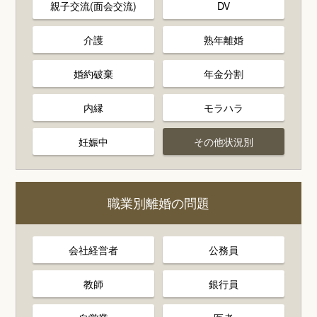
親子交流(面会交流)
DV
介護
熟年離婚
婚約破棄
年金分割
内縁
モラハラ
妊娠中
その他状況別
職業別離婚の問題
会社経営者
公務員
教師
銀行員