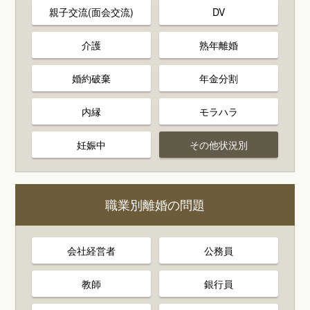
親子交流(面会交流)
DV
介護
熟年離婚
婚約破棄
年金分割
内縁
モラハラ
妊娠中
その他状況別
職業別離婚の問題
会社経営者
公務員
教師
銀行員