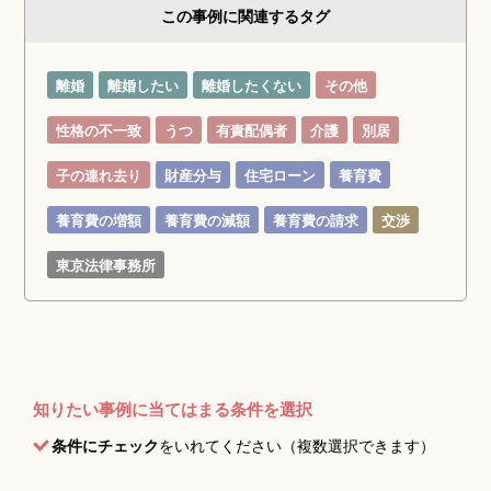
この事例に関連するタグ
離婚
離婚したい
離婚したくない
その他
性格の不一致
うつ
有責配偶者
介護
別居
子の連れ去り
財産分与
住宅ローン
養育費
養育費の増額
養育費の減額
養育費の請求
交渉
東京法律事務所
知りたい事例に当てはまる条件を選択
条件にチェック
をいれてください（複数選択できます）