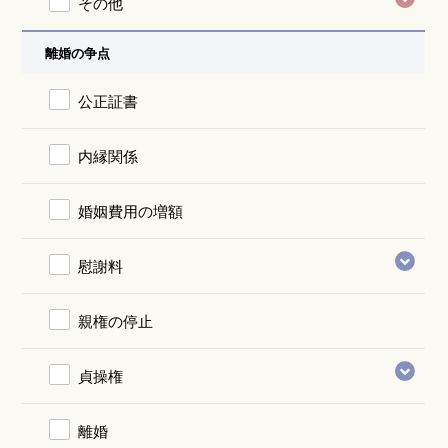
その他
離婚の争点
公正証書
内縁関係
婚姻費用の増額
慰謝料
親権の停止
貞操権
離婚