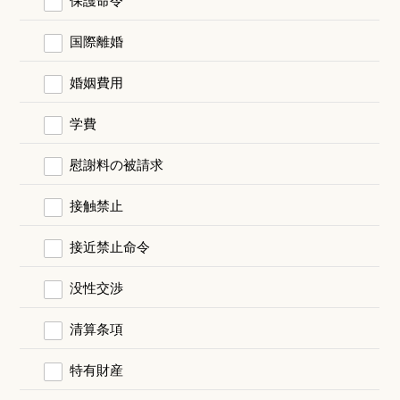
国際離婚
婚姻費用
学費
慰謝料の被請求
接触禁止
接近禁止命令
没性交渉
清算条項
特有財産