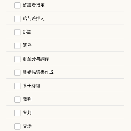
監護者指定
給与差押え
訴訟
調停
財産分与調停
離婚協議書作成
養子縁組
裁判
審判
交渉