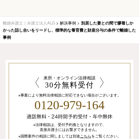
離婚弁護士｜弁護士法人ALG
>
解決事例
>
別居した妻との間で膠着しか
かった話し合いをリードし、標準的な養育費と財産分与の条件で離婚した
事例
来所・オンライン法律相談
30分無料受付
※事案により無料法律相談に
対応できない場合がございます。
0120-979-164
※法律相談は、
受付予約後となりますので、
直接弁護士にはお繋ぎできません。
※国際案件の相談
に関しましては
別途
こちら
を
ご覧ください。