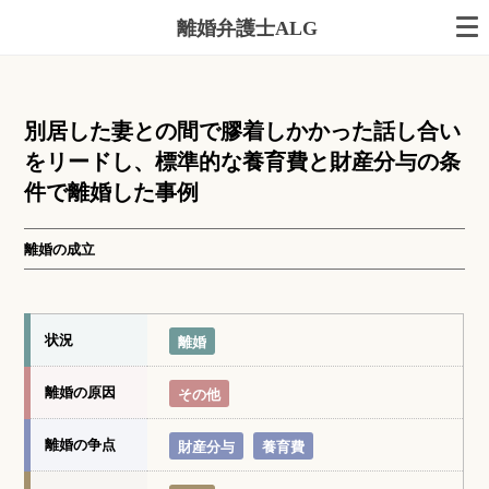
離婚弁護士ALG
別居した妻との間で膠着しかかった話し合い
をリードし、標準的な養育費と財産分与の条
件で離婚した事例
離婚の成立
状況
離婚
離婚の原因
その他
離婚の争点
財産分与
養育費