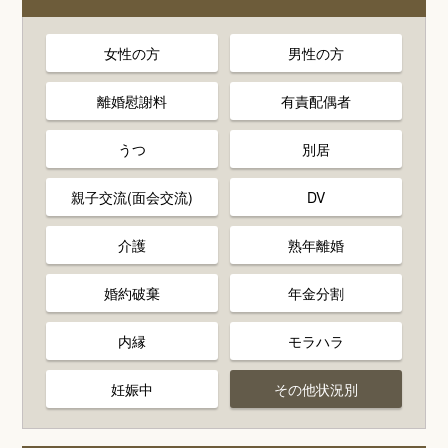
女性の方
男性の方
離婚慰謝料
有責配偶者
うつ
別居
親子交流(面会交流)
DV
介護
熟年離婚
婚約破棄
年金分割
内縁
モラハラ
妊娠中
その他状況別