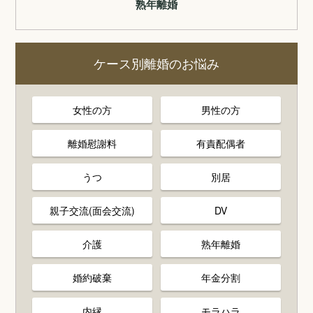
熟年離婚
ケース別離婚のお悩み
女性の方
男性の方
離婚慰謝料
有責配偶者
うつ
別居
親子交流(面会交流)
DV
介護
熟年離婚
婚約破棄
年金分割
内縁
モラハラ