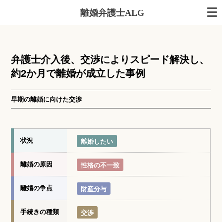
離婚弁護士ALG
弁護士介入後、交渉によりスピード解決し、
約2か月で離婚が成立した事例
早期の離婚に向けた交渉
状況
離婚したい
離婚の原因
性格の不一致
離婚の争点
財産分与
手続きの種類
交渉