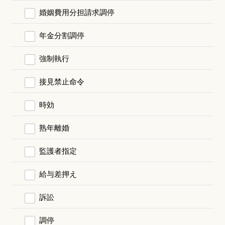
婚姻費用分担請求調停
年金分割調停
強制執行
接見禁止命令
時効
熟年離婚
監護者指定
給与差押え
訴訟
調停