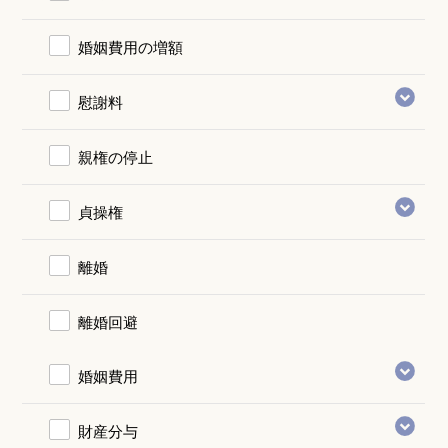
婚姻費用の増額
慰謝料
親権の停止
貞操権
離婚
離婚回避
婚姻費用
財産分与