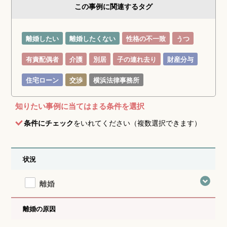
この事例に関連するタグ
離婚したい
離婚したくない
性格の不一致
うつ
有責配偶者
介護
別居
子の連れ去り
財産分与
住宅ローン
交渉
横浜法律事務所
知りたい事例に当てはまる条件を選択
条件にチェック
をいれてください（複数選択できます）
状況
離婚
離婚の原因