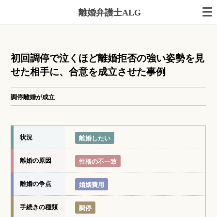
離婚弁護士ALG
初回調停で泣くほど離婚拒否の強い姿勢を見
せた相手に、合意を成立させた事例
調停離婚が成立
状況
離婚したい
離婚の原因
性格の不一致
離婚の争点
婚姻費用
手続きの種類
調停