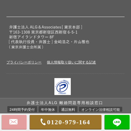
プライバシーポリシー
個人情報取り扱いに関する記述
プライバシーマーク取得
弁護士法人ALG 離婚問題専用相談窓口
弁護士法人ALG&Associatesは、個人情報の適切な取扱いを行う事業者に
付与される
「プライバシーマーク」
を取得しています。
24時間予約受付
年中無休
通話無料
オンライン法律相談可能
0120-979-164