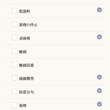
慰謝料
親権の停止
貞操権
離婚
離婚回避
婚姻費用
財産分与
親権