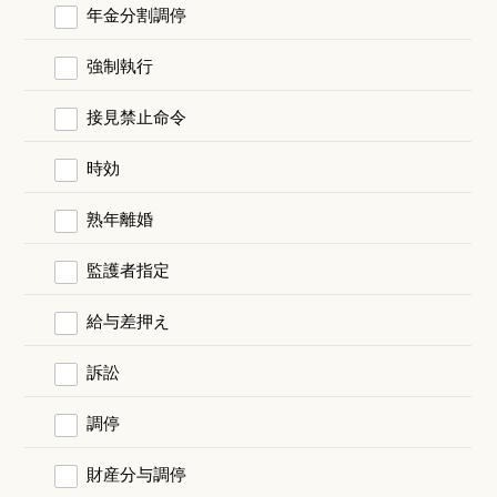
年金分割調停
強制執行
接見禁止命令
時効
熟年離婚
監護者指定
給与差押え
訴訟
調停
財産分与調停