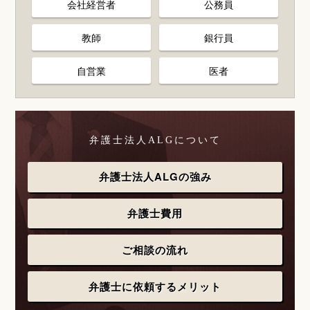
会社経営者
公務員
教師
銀行員
自営業
医者
弁護士法人ALGについて
弁護士法人ALGの強み
弁護士費用
ご相談の流れ
弁護士に依頼するメリット