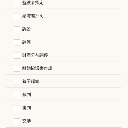
監護者指定
給与差押え
訴訟
調停
財産分与調停
離婚協議書作成
養子縁組
裁判
審判
交渉