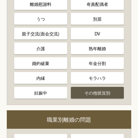
離婚慰謝料
有責配偶者
うつ
別居
親子交流(面会交流)
DV
介護
熟年離婚
婚約破棄
年金分割
内縁
モラハラ
妊娠中
その他状況別
職業別離婚の問題