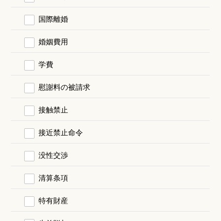
国際離婚
婚姻費用
学費
慰謝料の被請求
接触禁止
接近禁止命令
没性交渉
清算条項
特有財産