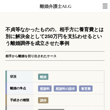
離婚弁護士ALG
不貞等なかったものの、相手方に養育費とは
別に解決金として250万円を支払わせるとい
う離婚調停を成立させた事例
相手から離婚を切り出されたケース
状況
離婚
離婚の争点
慰謝料
慰謝料の請求
養育費
手続きの種類
調停