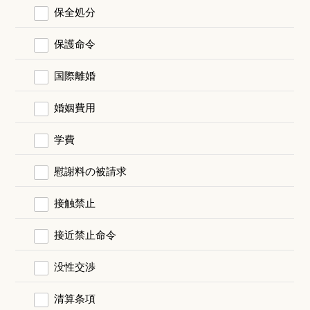
保全処分
保護命令
国際離婚
婚姻費用
学費
慰謝料の被請求
接触禁止
接近禁止命令
没性交渉
清算条項