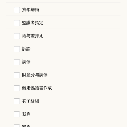
熟年離婚
監護者指定
給与差押え
訴訟
調停
財産分与調停
離婚協議書作成
養子縁組
裁判
審判