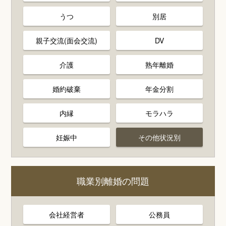
うつ
別居
親子交流(面会交流)
DV
介護
熟年離婚
婚約破棄
年金分割
内縁
モラハラ
妊娠中
その他状況別
職業別離婚の問題
会社経営者
公務員