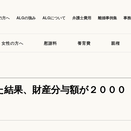
の方へ
ALGの強み
ALGについて
弁護士費用
離婚事例集
事
女性の方へ
慰謝料
養育費
親権
た結果、財産分与額が２０００