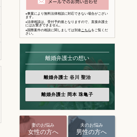
※事案により無料法律相談に対応できない場合がござい
ます。
※法律相談は、
受付予約後となりますので、
直接弁護士
にはお繋ぎできません。
※国際案件の相談に関しましては別途
こちら
をご覧くだ
さい。
離婚弁護士の想い
離婚弁護士
谷川 聖治
離婚弁護士
岡本 珠亀子
妻のお悩み
夫のお悩み
女性の方へ
男性の方へ