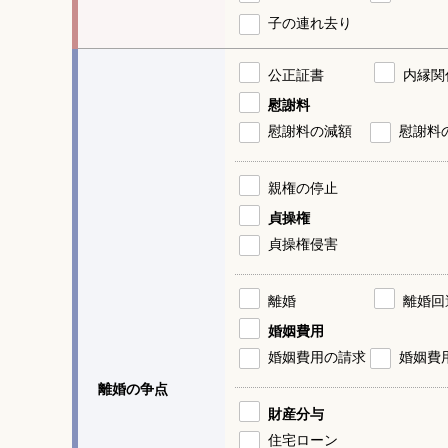
子の連れ去り
公正証書
内縁関
慰謝料
慰謝料の減額
慰謝料
親権の停止
貞操権
貞操権侵害
離婚
離婚回
婚姻費用
婚姻費用の請求
婚姻費
離婚の争点
財産分与
住宅ローン