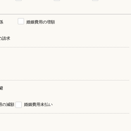
係
婚姻費用の増額
の請求
避
用の減額
婚姻費用未払い