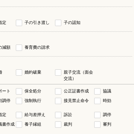
指定
子の引き渡し
子の認知
の減額
養育費の請求
婚
婚約破棄
親子交流（面会
交流）
ポート
保全処分
公正証書作成
協議
割調停
強制執行
接見禁止命令
時効
指定
給与差押え
訴訟
調停
議書作成
養子縁組
裁判
審判