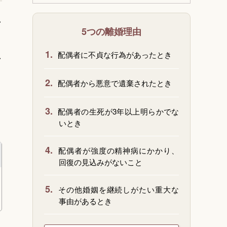
し
5つの離婚理由
1.
し
配偶者に不貞な行為があったとき
2.
配偶者から悪意で遺棄されたとき
3.
配偶者の生死が3年以上明らかでな
いとき
4.
配偶者が強度の精神病にかかり、
回復の見込みがないこと
5.
その他婚姻を継続しがたい重大な
事由があるとき