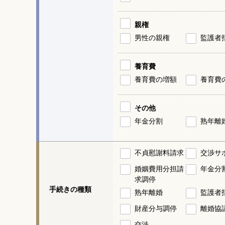
親権
男性の親権
監護者
養育費
養育費の増額
養育費
その他
年金分割
熟年離
不貞慰謝料請求
交渉サ
婚姻費用分担請
年金分
求調停
手続きの種類
熟年離婚
監護者
財産分与調停
離婚協
交渉