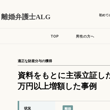
初めて
離婚弁護士ALG
TOP
男性の方へ
適正な財産分与の獲得
資料をもとに主張立証し
万円以上増額した事例
状況
離婚