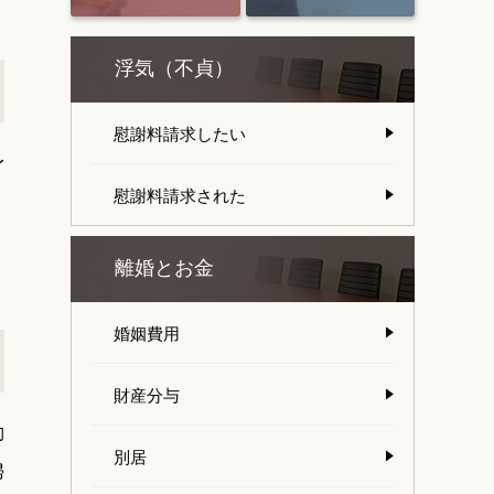
浮気（不貞）
慰謝料請求したい
身
慰謝料請求された
離婚とお金
婚姻費用
財産分与
動
別居
婦