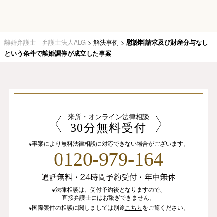
離婚弁護士｜弁護士法人ALG
>
解決事例
>
慰謝料請求及び財産分与なし
という条件で離婚調停が成立した事案
来所・オンライン法律相談
30分無料受付
※事案により無料法律相談に
対応できない場合がございます。
0120-979-164
※法律相談は、
受付予約後となりますので、
直接弁護士にはお繋ぎできません。
※国際案件の相談
に関しましては
別途
こちら
を
ご覧ください。