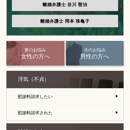
離婚弁護士
谷川 聖治
離婚弁護士
岡本 珠亀子
妻のお悩み
夫のお悩み
女性の方へ
男性の方へ
浮気（不貞）
慰謝料請求したい
慰謝料請求された