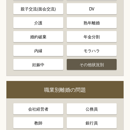
親子交流(面会交流)
DV
介護
熟年離婚
婚約破棄
年金分割
内縁
モラハラ
妊娠中
その他状況別
職業別離婚の問題
会社経営者
公務員
教師
銀行員