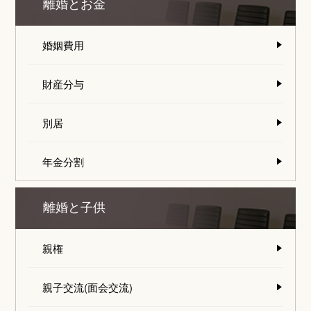
離婚とお金
婚姻費用
財産分与
別居
年金分割
離婚と子供
親権
親子交流(面会交流)