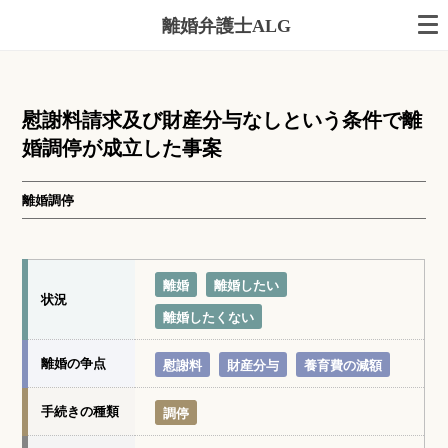
離婚弁護士ALG
慰謝料請求及び財産分与なしという条件で離
婚調停が成立した事案
離婚調停
離婚
離婚したい
状況
離婚したくない
離婚の争点
慰謝料
財産分与
養育費の減額
手続きの種類
調停