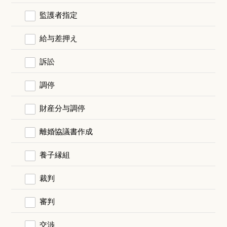
監護者指定
給与差押え
訴訟
調停
財産分与調停
離婚協議書作成
養子縁組
裁判
審判
交渉