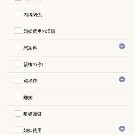
内縁関係
婚姻費用の増額
慰謝料
親権の停止
貞操権
離婚
離婚回避
婚姻費用