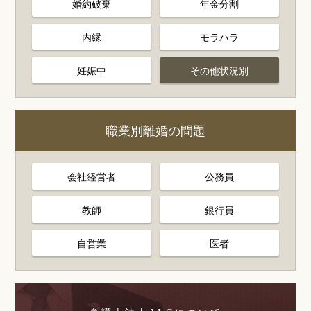
婚約破棄
年金分割
内縁
モラハラ
妊娠中
その他状況別
職業別離婚の問題
会社経営者
公務員
教師
銀行員
自営業
医者