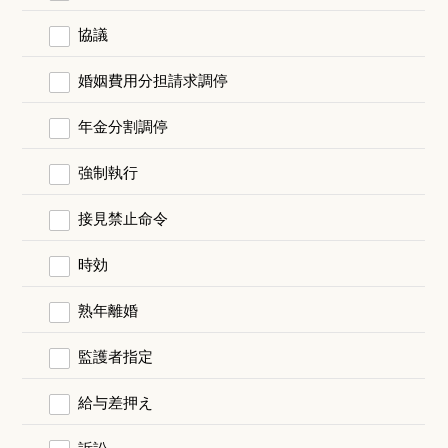
協議
婚姻費用分担請求調停
年金分割調停
強制執行
接見禁止命令
時効
熟年離婚
監護者指定
給与差押え
訴訟