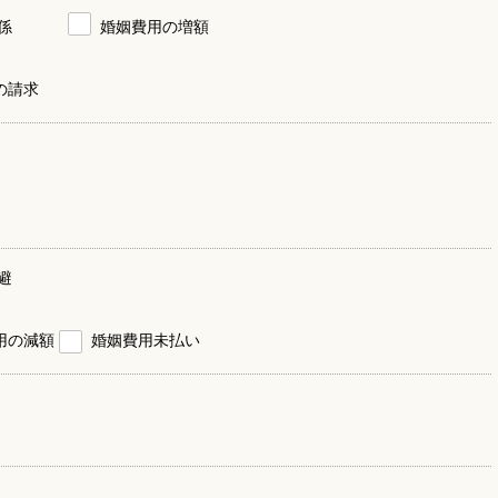
係
婚姻費用の増額
の請求
避
用の減額
婚姻費用未払い