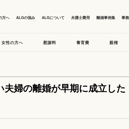
の方へ
ALGの強み
ALGについて
弁護士費用
離婚事例集
事
女性の方へ
慰謝料
養育費
親権
い夫婦の離婚が早期に成立した