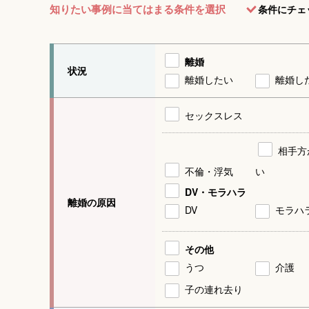
知りたい事例に当てはまる条件を選択
条件にチェ
離婚
状況
離婚したい
離婚し
セックスレス
相手方
不倫・浮気
い
DV・モラハラ
離婚の原因
DV
モラハ
その他
うつ
介護
子の連れ去り