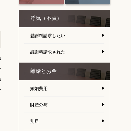
浮気（不貞）
慰謝料請求したい
慰謝料請求された
の
な
離婚とお金
の
婚姻費用
な
財産分与
別居