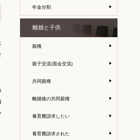
年金分割
離婚と子供
事
親権
対
親子交流(面会交流)
共同親権
の
離婚後の共同親権
婚
い
養育費請求したい
養育費請求された