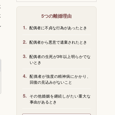
に
に
5つの離婚理由
れ
1.
配偶者に不貞な行為があったとき
2.
配偶者から悪意で遺棄されたとき
3.
配偶者の生死が3年以上明らかでな
いとき
4.
配偶者が強度の精神病にかかり、
回復の見込みがないこと
5.
その他婚姻を継続しがたい重大な
事由があるとき