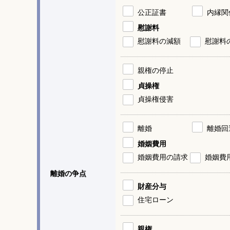
公正証書
内縁関
慰謝料
慰謝料の減額
慰謝料
親権の停止
貞操権
貞操権侵害
離婚
離婚回
婚姻費用
婚姻費用の請求
婚姻費
離婚の争点
財産分与
住宅ローン
親権