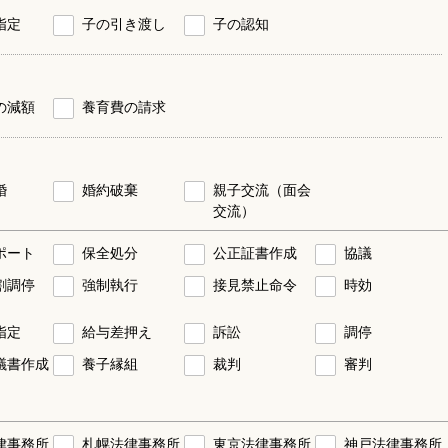
指定
子の引き渡し
子の認知
の減額
養育費の請求
婚
婚約破棄
親子交流（面会
交流）
ポート
保全処分
公正証書作成
協議
割調停
強制執行
接見禁止命令
時効
指定
給与差押え
訴訟
調停
議書作成
養子縁組
裁判
審判
律事務所
札幌法律事務所
東京法律事務所
神戸法律事務所