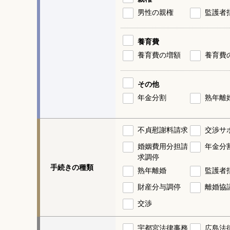
男性の親権
監護者
養育費
養育費の増額
養育費
その他
年金分割
熟年離
不貞慰謝料請求
交渉サ
婚姻費用分担請
年金分
求調停
手続きの種類
熟年離婚
監護者
財産分与調停
離婚協
交渉
宇都宮法律事務
広島法