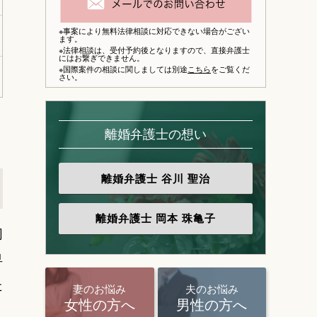
※事案により無料法律相談に対応できない場合がござい
ます。
※法律相談は、
受付予約後となりますので、
直接弁護士
にはお繋ぎできません。
※国際案件の相談に関しましては別途
こちら
をご覧くだ
さい。
離婚弁護士の想い
離婚弁護士
谷川 聖治
離婚弁護士
岡本 珠亀子
同
早
た
妻のお悩み
夫のお悩み
女性の方へ
男性の方へ