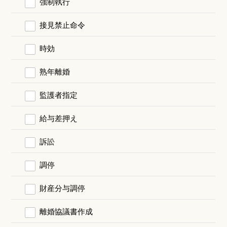
強制執行
接見禁止命令
時効
熟年離婚
監護者指定
給与差押え
訴訟
調停
財産分与調停
離婚協議書作成