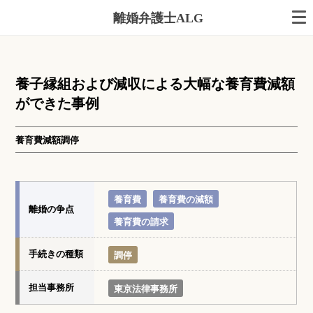
離婚弁護士ALG
養子縁組および減収による大幅な養育費減額
ができた事例
養育費減額調停
養育費
養育費の減額
離婚の争点
養育費の請求
手続きの種類
調停
担当事務所
東京法律事務所