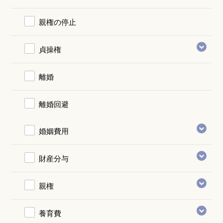
親権の停止
貞操権
離婚
離婚回避
婚姻費用
財産分与
親権
養育費