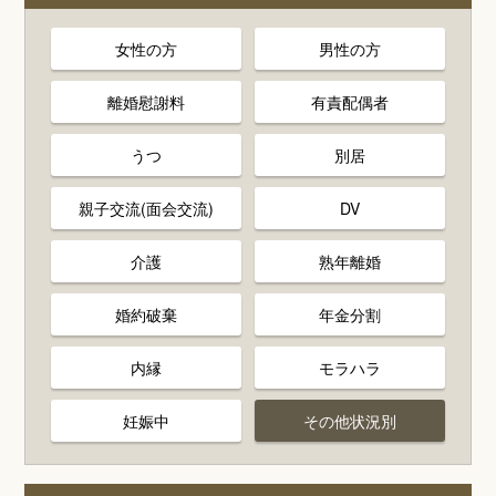
女性の方
男性の方
離婚慰謝料
有責配偶者
うつ
別居
親子交流(面会交流)
DV
介護
熟年離婚
婚約破棄
年金分割
内縁
モラハラ
妊娠中
その他状況別