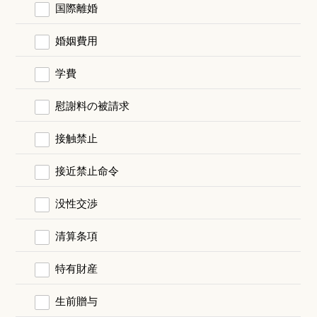
国際離婚
婚姻費用
学費
慰謝料の被請求
接触禁止
接近禁止命令
没性交渉
清算条項
特有財産
生前贈与