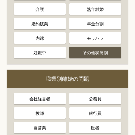
介護
熟年離婚
婚約破棄
年金分割
内縁
モラハラ
妊娠中
その他状況別
職業別離婚の問題
会社経営者
公務員
教師
銀行員
自営業
医者