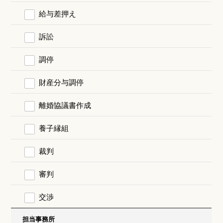
給与差押え
訴訟
調停
財産分与調停
離婚協議書作成
養子縁組
裁判
審判
交渉
担当事務所