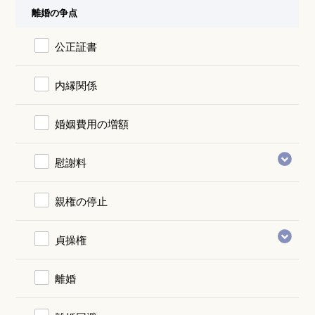
離婚の争点
公正証書
内縁関係
婚姻費用の増額
慰謝料
親権の停止
貞操権
離婚