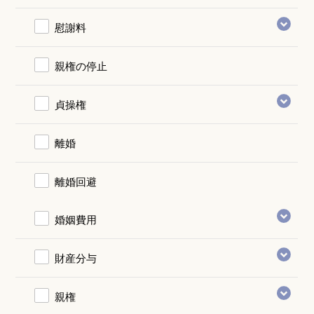
慰謝料
親権の停止
貞操権
離婚
離婚回避
婚姻費用
財産分与
親権