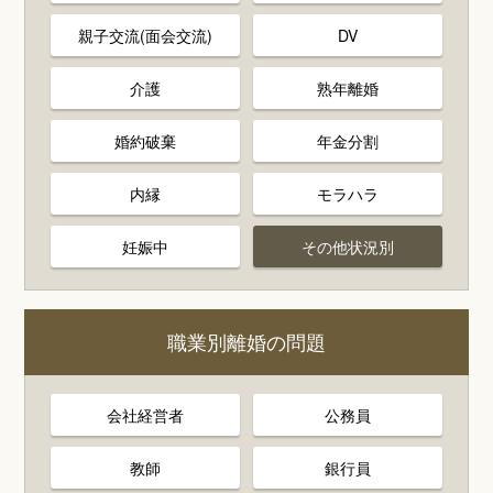
親子交流(面会交流)
DV
介護
熟年離婚
婚約破棄
年金分割
内縁
モラハラ
妊娠中
その他状況別
職業別離婚の問題
会社経営者
公務員
教師
銀行員