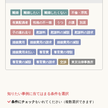
離婚
離婚したい
離婚したくない
不倫・浮気
有責配偶者
性格の不一致
うつ
介護
別居
子の連れ去り
慰謝料
慰謝料の減額
慰謝料の請求
婚姻費用
婚姻費用の請求
婚姻費用の減額
婚姻費用未払い
養育費
養育費の増額
養育費の減額
養育費の請求
交渉
東京法律事務所
知りたい事例に当てはまる条件を選択
条件にチェック
をいれてください（複数選択できます）