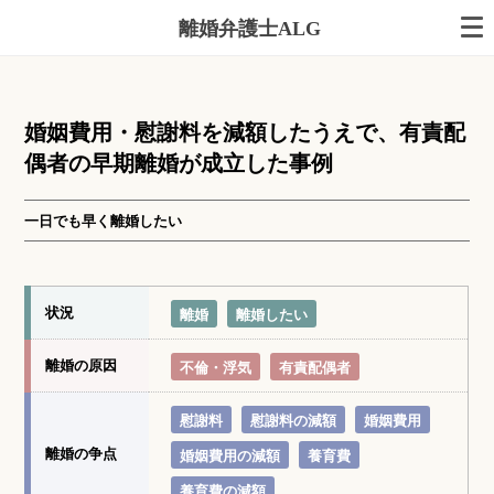
離婚弁護士ALG
婚姻費用・慰謝料を減額したうえで、有責配
偶者の早期離婚が成立した事例
一日でも早く離婚したい
状況
離婚
離婚したい
離婚の原因
不倫・浮気
有責配偶者
慰謝料
慰謝料の減額
婚姻費用
離婚の争点
婚姻費用の減額
養育費
養育費の減額