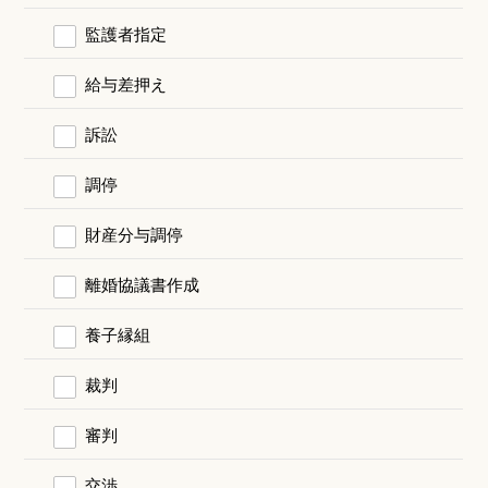
監護者指定
給与差押え
訴訟
調停
財産分与調停
離婚協議書作成
養子縁組
裁判
審判
交渉