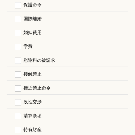
保護命令
国際離婚
婚姻費用
学費
慰謝料の被請求
接触禁止
接近禁止命令
没性交渉
清算条項
特有財産