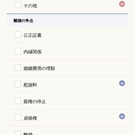
その他
離婚の争点
公正証書
内縁関係
婚姻費用の増額
慰謝料
親権の停止
貞操権
離婚