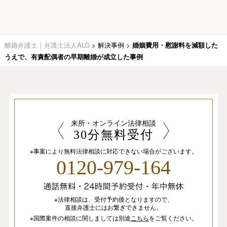
離婚弁護士｜弁護士法人ALG
>
解決事例
>
婚姻費用・慰謝料を減額した
うえで、有責配偶者の早期離婚が成立した事例
来所・オンライン法律相談
30分無料受付
※事案により無料法律相談に
対応できない場合がございます。
0120-979-164
※法律相談は、
受付予約後となりますので、
直接弁護士にはお繋ぎできません。
※国際案件の相談
に関しましては
別途
こちら
を
ご覧ください。