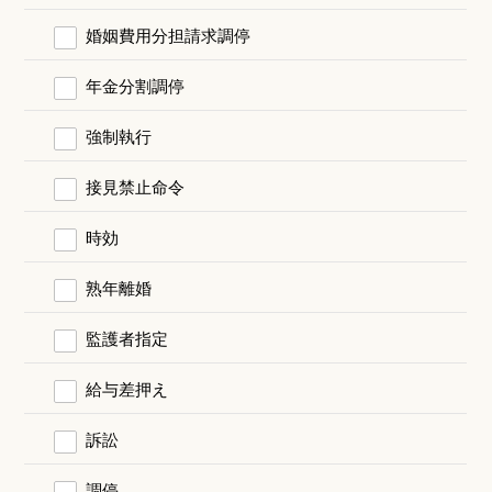
婚姻費用分担請求調停
年金分割調停
強制執行
接見禁止命令
時効
熟年離婚
監護者指定
給与差押え
訴訟
調停