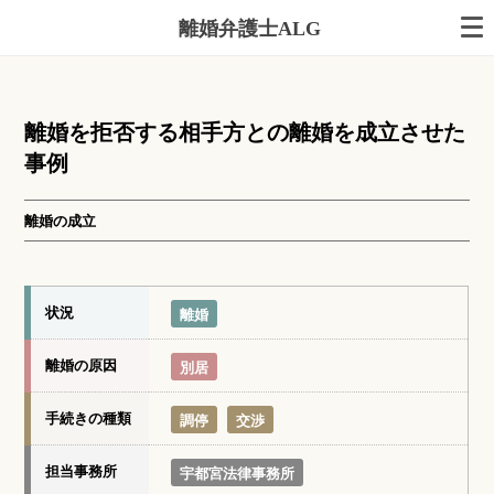
離婚弁護士ALG
離婚を拒否する相手方との離婚を成立させた
事例
離婚の成立
状況
離婚
離婚の原因
別居
手続きの種類
調停
交渉
担当事務所
宇都宮法律事務所