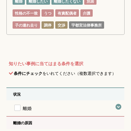
離婚
離婚したい
離婚したくない
別居
性格の不一致
うつ
有責配偶者
介護
子の連れ去り
調停
交渉
宇都宮法律事務所
知りたい事例に当てはまる条件を選択
条件にチェック
をいれてください（複数選択できます）
状況
離婚
離婚の原因