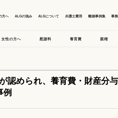
の方へ
ALGの強み
ALGについて
弁護士費用
離婚事例集
事
女性の方へ
慰謝料
養育費
親権
流が認められ、養育費・財産分与
事例