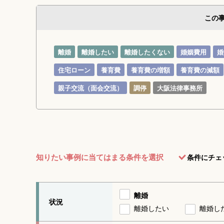
この
離婚
離婚したい
離婚したくない
婚姻費用
婚
住宅ローン
養育費
養育費の増額
養育費の減額
親子交流（面会交流）
調停
大阪法律事務所
知りたい事例に当てはまる条件を選択
条件にチェ
離婚
状況
離婚したい
離婚し