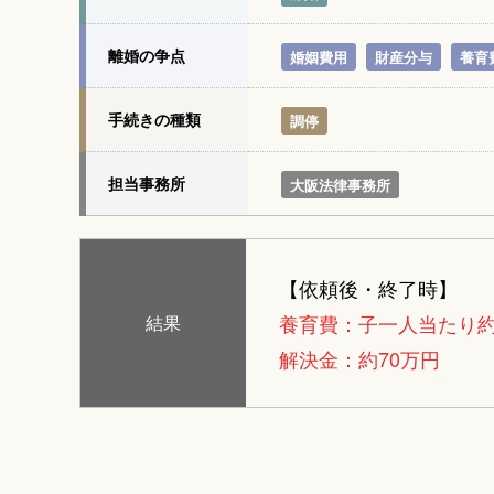
離婚の争点
婚姻費用
財産分与
養育
手続きの種類
調停
担当事務所
大阪法律事務所
【依頼後・終了時】
養育費：子一人当たり約2
結果
解決金：約70万円