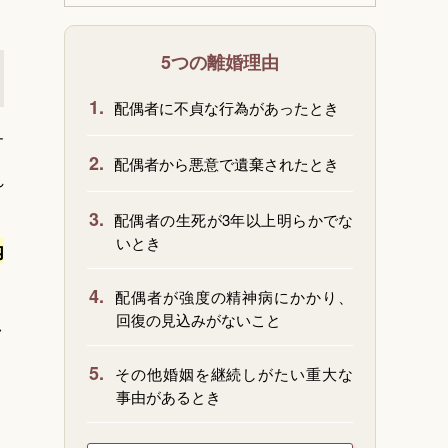
5つの離婚理由
1.
配偶者に不貞な行為があったとき
す
2.
配偶者から悪意で遺棄されたとき
れ
3.
配偶者の生死が3年以上明らかでな
いとき
内
4.
配偶者が強度の精神病にかかり、
回復の見込みがないこと
し
5.
その他婚姻を継続しがたい重大な
事由があるとき