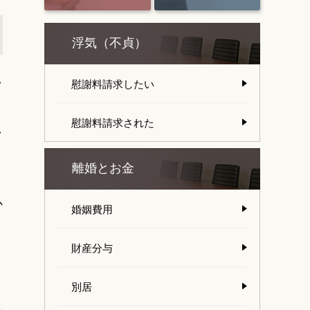
浮気（不貞）
し
慰謝料請求したい
慰謝料請求された
し
、
離婚とお金
か
婚姻費用
財産分与
別居