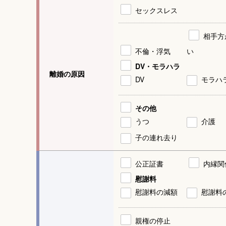
セックスレス
相手方
不倫・浮気
い
DV・モラハラ
離婚の原因
DV
モラハ
その他
うつ
介護
子の連れ去り
公正証書
内縁関
慰謝料
慰謝料の減額
慰謝料
親権の停止