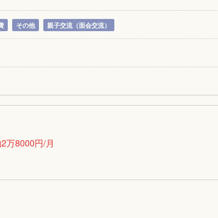
費
その他
親子交流（面会交流）
万8000円/月