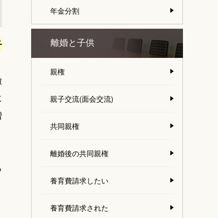
年金分割
離婚と子供
子
親権
徴
に
親子交流(面会交流)
増
共同親権
離婚後の共同親権
る
養育費請求したい
養育費請求された