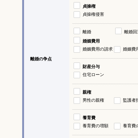
貞操権
貞操権侵害
離婚
離婚回
婚姻費用
婚姻費用の請求
婚姻費
離婚の争点
財産分与
住宅ローン
親権
男性の親権
監護者
養育費
養育費の増額
養育費