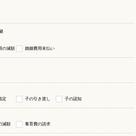
避
用の減額
婚姻費用未払い
指定
子の引き渡し
子の認知
の減額
養育費の請求