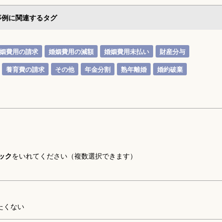
事例に関連するタグ
姻費用の請求
婚姻費用の減額
婚姻費用未払い
財産分与
養育費の請求
その他
年金分割
熟年離婚
婚約破棄
ック
をいれてください（複数選択できます）
たくない