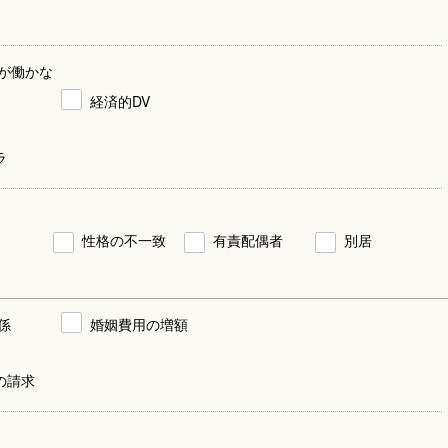
が働かな
経済的DV
ラ
性格の不一致
有責配偶者
別居
係
婚姻費用の増額
の請求