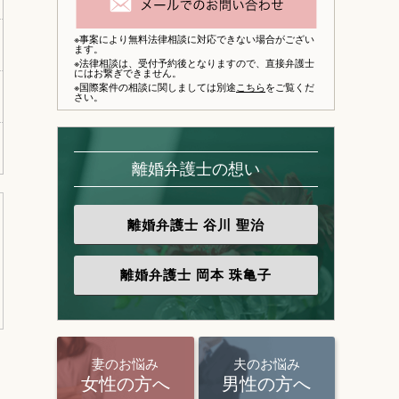
※事案により無料法律相談に対応できない場合がござい
ます。
※法律相談は、
受付予約後となりますので、
直接弁護士
にはお繋ぎできません。
※国際案件の相談に関しましては別途
こちら
をご覧くだ
さい。
離婚弁護士の想い
離婚弁護士
谷川 聖治
離婚弁護士
岡本 珠亀子
妻のお悩み
夫のお悩み
女性の方へ
男性の方へ