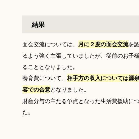
結果
面会交流については、
を
月に２度の面会交流
るよう強く主張していましたが、従前のお子
ることとなりました。
養育費について、
相手方の収入については源
となりました。
容での合意
財産分与の主たる争点となった生活費援助に
た。