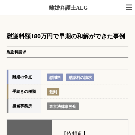
離婚弁護士ALG
慰謝料額180万円で早期の和解ができた事例
慰謝料請求
離婚の争点
慰謝料
慰謝料の請求
手続きの種類
裁判
担当事務所
東京法律事務所
【依頼前】