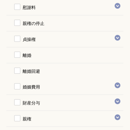
慰謝料
親権の停止
貞操権
離婚
離婚回避
婚姻費用
財産分与
親権