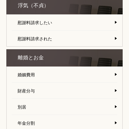
浮気（不貞）
慰謝料請求したい
慰謝料請求された
離婚とお金
婚姻費用
財産分与
別居
年金分割