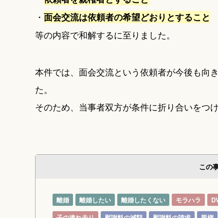
・
面会交流は依頼者の希望どおりとすること
等の内容で和解するに至りました。
本件では、面会交流という依頼者が今後も向
た。
そのため、当事者双方が条件に折り合いをつ
この
離婚
離婚したい
離婚したくない
モラハラ
D
子の連れ去り
慰謝料の減額
慰謝料の請求
親権