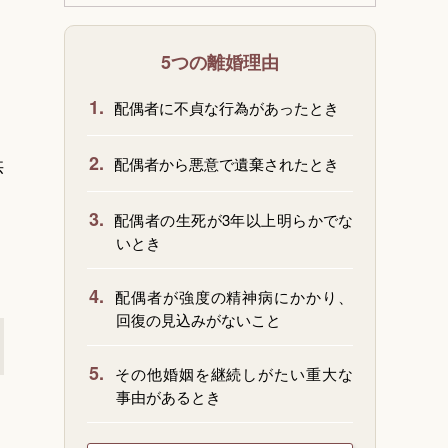
、
5つの離婚理由
1.
配偶者に不貞な行為があったとき
2.
供
配偶者から悪意で遺棄されたとき
3.
配偶者の生死が3年以上明らかでな
いとき
4.
配偶者が強度の精神病にかかり、
回復の見込みがないこと
5.
その他婚姻を継続しがたい重大な
事由があるとき