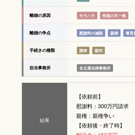
離婚の原因
モラハラ
性格の不一致
離婚の争点
慰謝料の減額
親権
養育
手続きの種類
調停
裁判
担当事務所
名古屋法律事務所
【依頼前】
慰謝料：300万円請求
親権：親権争い
結果
【依頼後・終了時】
解決金：150万円