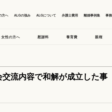
の方へ
ALGの強み
ALGについて
弁護士費用
離婚事例集
事
女性の方へ
慰謝料
養育費
親権
会交流内容で和解が成立した事