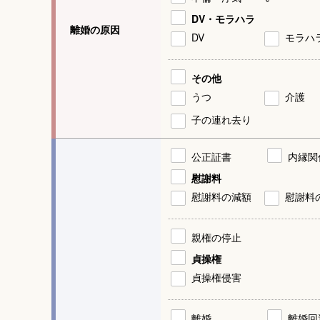
DV・モラハラ
離婚の原因
DV
モラハ
その他
うつ
介護
子の連れ去り
公正証書
内縁関
慰謝料
慰謝料の減額
慰謝料
親権の停止
貞操権
貞操権侵害
離婚
離婚回