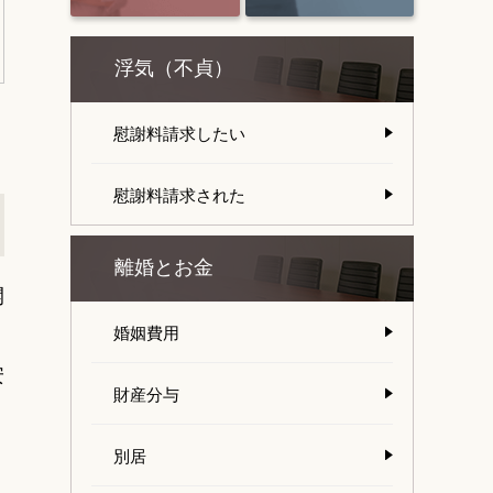
浮気（不貞）
慰謝料請求したい
慰謝料請求された
離婚とお金
開
婚姻費用
安
財産分与
別居