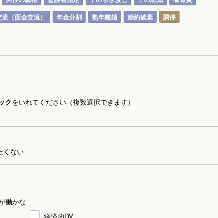
交流（面会交流）
年金分割
熟年離婚
婚約破棄
調停
ック
をいれてください（複数選択できます）
たくない
が働かな
経済的DV