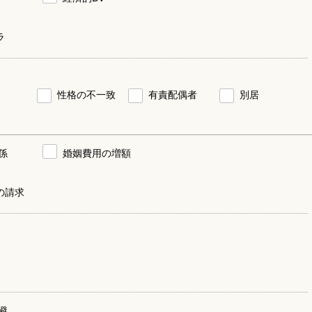
ラ
性格の不一致
有責配偶者
別居
係
婚姻費用の増額
の請求
避