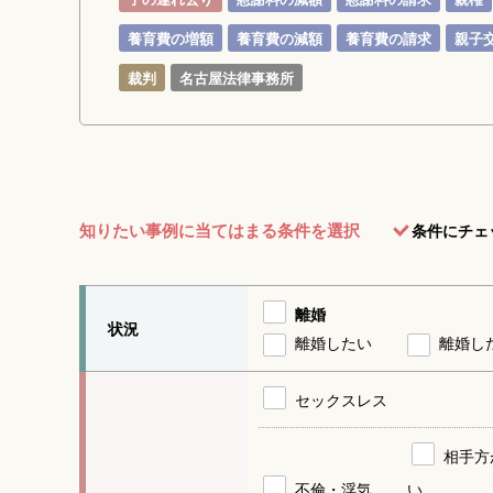
養育費の増額
養育費の減額
養育費の請求
親子
裁判
名古屋法律事務所
知りたい事例に当てはまる条件を選択
条件にチェ
離婚
状況
離婚したい
離婚し
セックスレス
相手方
不倫・浮気
い