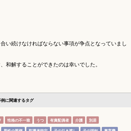
き合い続けなければならない事項が争点となっていまし
け、和解することができたのは幸いでした。
事例に関連するタグ
V
性格の不一致
うつ
有責配偶者
介護
別居
男性の親権
監護者指定
子の引き渡し
子の認知
養育費