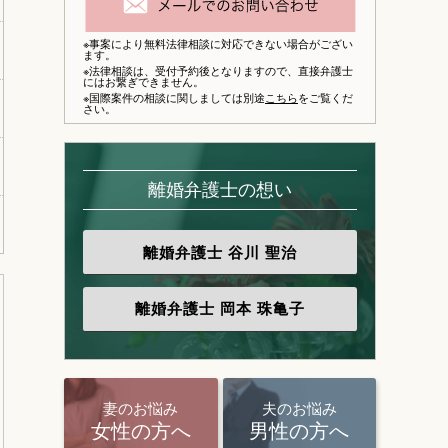
※事案により無料法律相談に対応できない場合がござい
ます。
※法律相談は、
受付予約後となりますので、
直接弁護士
にはお繋ぎできません。
※国際案件の相談に関しましては別途
こちら
をご覧くだ
さい。
離婚弁護士の想い
離婚弁護士
谷川 聖治
離婚弁護士
岡本 珠亀子
妻のお悩み
夫のお悩み
女性の方へ
男性の方へ