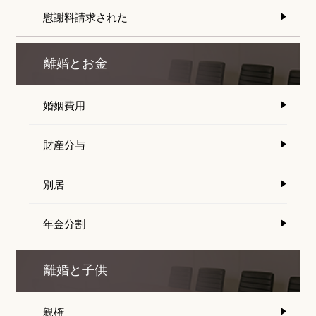
慰謝料請求された
離婚とお金
婚姻費用
財産分与
別居
年金分割
離婚と子供
親権