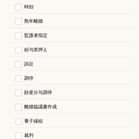
時効
熟年離婚
監護者指定
給与差押え
訴訟
調停
財産分与調停
離婚協議書作成
養子縁組
裁判