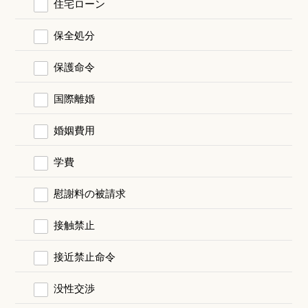
住宅ローン
保全処分
保護命令
国際離婚
婚姻費用
学費
慰謝料の被請求
接触禁止
接近禁止命令
没性交渉