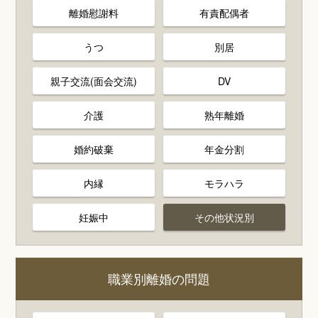
離婚慰謝料
有責配偶者
うつ
別居
親子交流(面会交流)
DV
介護
熟年離婚
婚約破棄
年金分割
内縁
モラハラ
妊娠中
その他状況別
職業別離婚の問題