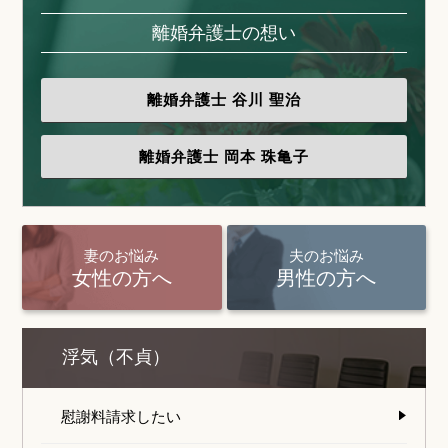
離婚弁護士の想い
離婚弁護士
谷川 聖治
離婚弁護士
岡本 珠亀子
妻のお悩み
夫のお悩み
女性の方へ
男性の方へ
浮気（不貞）
慰謝料請求したい