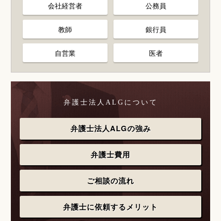
会社経営者
公務員
教師
銀行員
自営業
医者
弁護士法人ALGについて
弁護士法人ALGの強み
弁護士費用
ご相談の流れ
弁護士に依頼するメリット