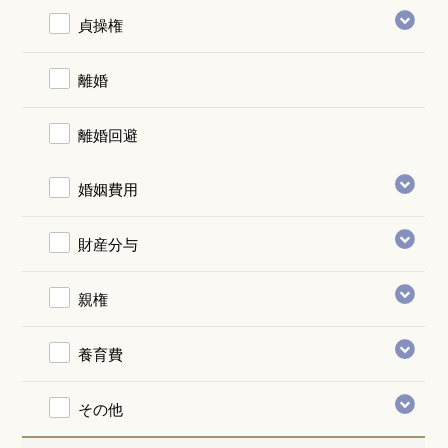
貞操権
離婚
離婚回避
婚姻費用
財産分与
親権
養育費
その他