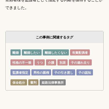
できました。
この事例に関連するタグ
離婚
離婚したい
離婚したくない
有責配偶者
性格の不一致
うつ
介護
別居
子の連れ去り
監護者指定
男性の親権
子の引き渡し
子の認知
保全処分
審判
姫路法律事務所