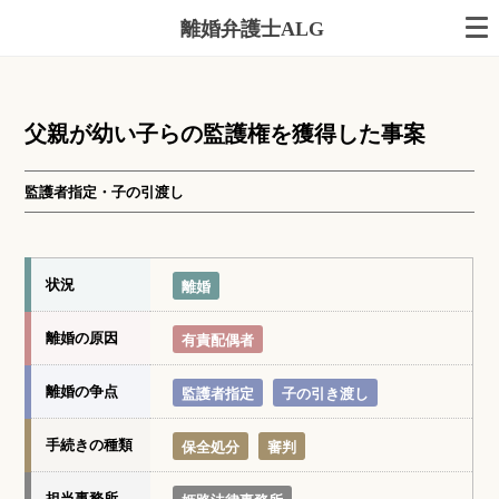
離婚弁護士ALG
父親が幼い子らの監護権を獲得した事案
監護者指定・子の引渡し
状況
離婚
離婚の原因
有責配偶者
離婚の争点
監護者指定
子の引き渡し
手続きの種類
保全処分
審判
担当事務所