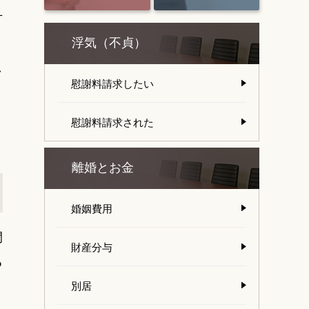
方
浮気（不貞）
し
慰謝料請求したい
慰謝料請求された
離婚とお金
婚姻費用
間
財産分与
る
別居