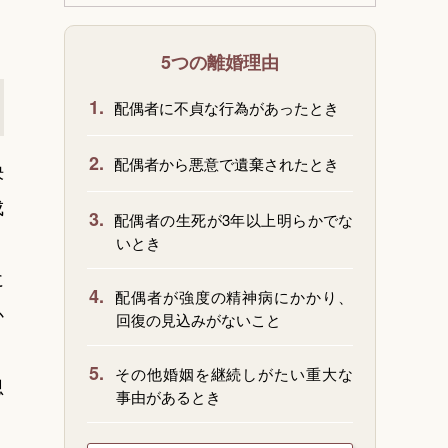
5つの離婚理由
1.
配偶者に不貞な行為があったとき
2.
配偶者から悪意で遺棄されたとき
決
成
3.
配偶者の生死が3年以上明らかでな
いとき
に
4.
配偶者が強度の精神病にかかり、
か
回復の見込みがないこと
5.
その他婚姻を継続しがたい重大な
思
事由があるとき