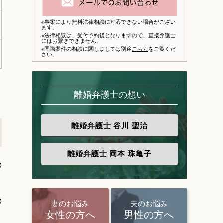
※事案により無料法律相談に対応できない場合がござい
ます。
※法律相談は、
受付予約後となりますので、
直接弁護士
にはお繋ぎできません。
※国際案件の相談に関しましては別途
こちら
をご覧くだ
さい。
離婚弁護士の想い
離婚弁護士
谷川 聖治
離婚弁護士
岡本 珠亀子
の
の
妻のお悩み
夫のお悩み
女性の方へ
男性の方へ