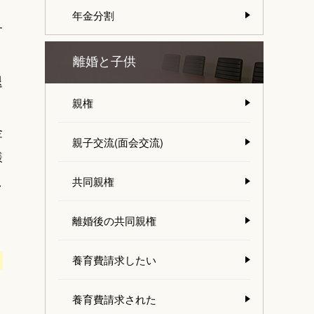
年金分割
す
離婚と子供
退
親権
金
親子交流(面会交流)
様
し
共同親権
離婚後の共同親権
う
養育費請求したい
養育費請求された