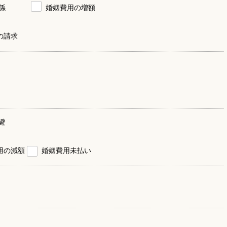
係
婚姻費用の増額
の請求
避
用の減額
婚姻費用未払い