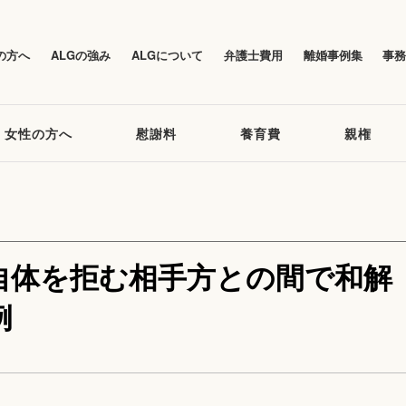
の方へ
ALGの強み
ALGについて
弁護士費用
離婚事例集
事
女性の方へ
慰謝料
養育費
親権
自体を拒む相手方との間で和解
例