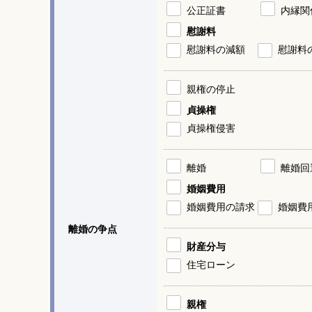
公正証書
内縁関
慰謝料
慰謝料の減額
慰謝料
親権の停止
貞操権
貞操権侵害
離婚
離婚回
婚姻費用
婚姻費用の請求
婚姻費
離婚の争点
財産分与
住宅ローン
親権