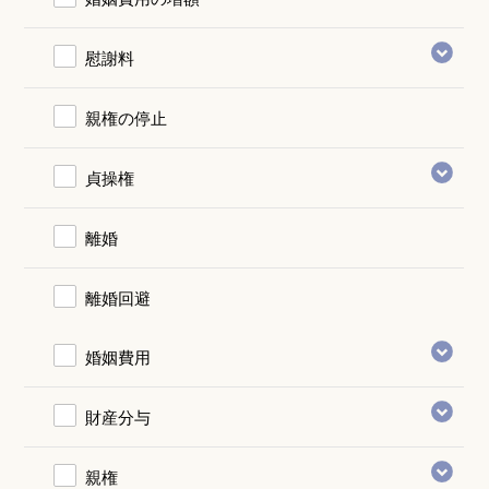
慰謝料
親権の停止
貞操権
離婚
離婚回避
婚姻費用
財産分与
親権