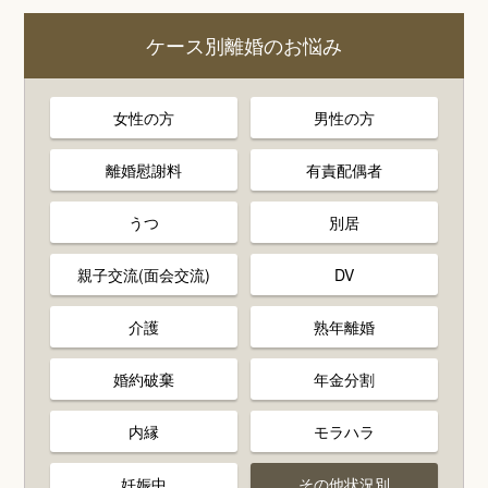
ケース別離婚のお悩み
女性の方
男性の方
離婚慰謝料
有責配偶者
うつ
別居
親子交流(面会交流)
DV
介護
熟年離婚
婚約破棄
年金分割
内縁
モラハラ
妊娠中
その他状況別