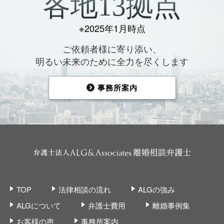
各地13拠点
※2025年1月時点
ご依頼者様に寄り添い、
明るい未来のために全力を尽くします
事務所案内
TOP
法律相談の流れ
ALGの強み
ALGについて
弁護士費用
離婚事例集
お客様の声
事務所案内