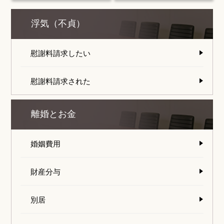
浮気（不貞）
慰謝料請求したい
慰謝料請求された
離婚とお金
婚姻費用
財産分与
別居