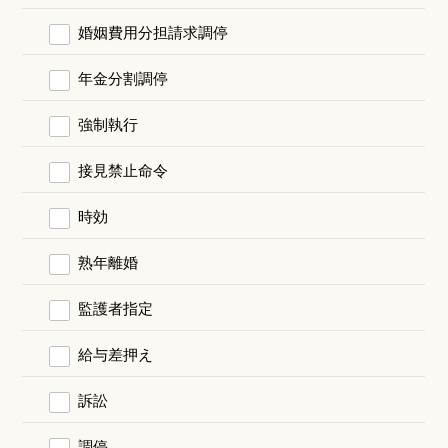
婚姻費用分担請求調停
年金分割調停
強制執行
接見禁止命令
時効
熟年離婚
監護者指定
給与差押え
訴訟
調停