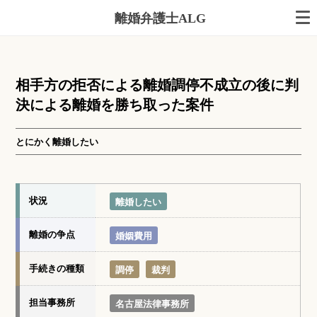
離婚弁護士ALG
相手方の拒否による離婚調停不成立の後に判
決による離婚を勝ち取った案件
とにかく離婚したい
状況
離婚したい
離婚の争点
婚姻費用
手続きの種類
調停
裁判
担当事務所
名古屋法律事務所