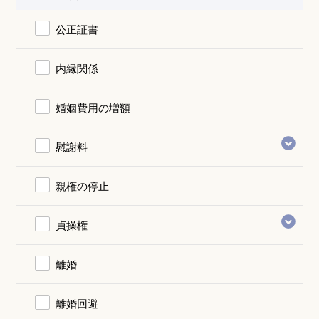
公正証書
内縁関係
婚姻費用の増額
慰謝料
親権の停止
貞操権
離婚
離婚回避