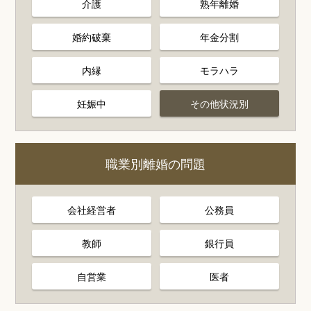
介護
熟年離婚
婚約破棄
年金分割
内縁
モラハラ
妊娠中
その他状況別
職業別離婚の問題
会社経営者
公務員
教師
銀行員
自営業
医者