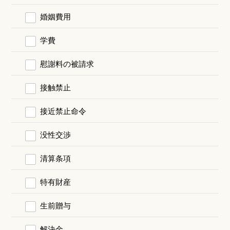
婚姻費用
学費
慰謝料の被請求
接触禁止
接近禁止命令
没性交渉
清算条項
特有財産
生前贈与
解決金