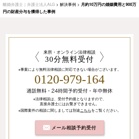
離婚弁護士｜弁護士法人ALG
>
解決事例
>
月約10万円の婚姻費用と900万
円の財産分与を獲得した事例
来所・オンライン法律相談
30分無料受付
※事案により無料法律相談に
対応できない場合がございます。
0120-979-164
※法律相談は、
受付予約後となりますので、
直接弁護士にはお繋ぎできません。
※国際案件の相談
に関しましては
別途
こちら
を
ご覧ください。
メール相談予約受付