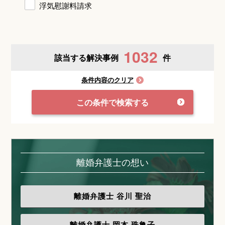
浮気慰謝料請求
1032
該当する解決事例
件
条件内容のクリア
この条件で検索する
離婚弁護士の想い
離婚弁護士
谷川 聖治
離婚弁護士
岡本 珠亀子