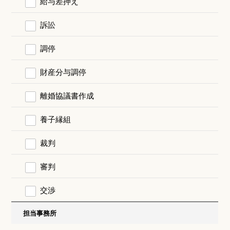
給与差押え
訴訟
調停
財産分与調停
離婚協議書作成
養子縁組
裁判
審判
交渉
担当事務所