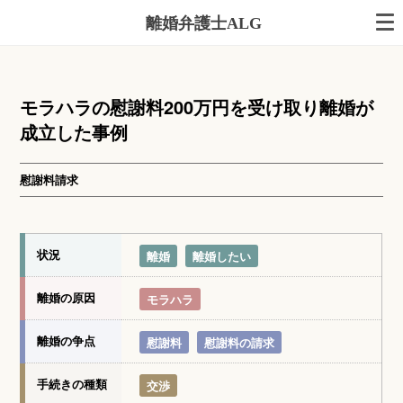
離婚弁護士ALG
モラハラの慰謝料200万円を受け取り離婚が
成立した事例
慰謝料請求
状況
離婚
離婚したい
離婚の原因
モラハラ
離婚の争点
慰謝料
慰謝料の請求
手続きの種類
交渉