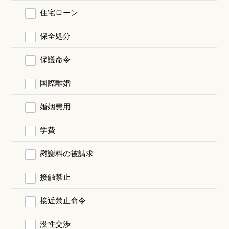
住宅ローン
保全処分
保護命令
国際離婚
婚姻費用
学費
慰謝料の被請求
接触禁止
接近禁止命令
没性交渉