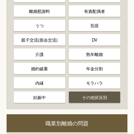
離婚慰謝料
有責配偶者
うつ
別居
親子交流(面会交流)
DV
介護
熟年離婚
婚約破棄
年金分割
内縁
モラハラ
妊娠中
その他状況別
職業別離婚の問題