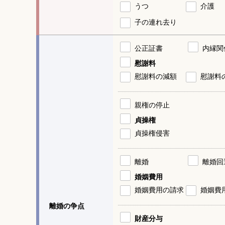
うつ
介護
子の連れ去り
公正証書
内縁関
慰謝料
慰謝料の減額
慰謝料
親権の停止
貞操権
貞操権侵害
離婚
離婚回
婚姻費用
婚姻費用の請求
婚姻費
離婚の争点
財産分与