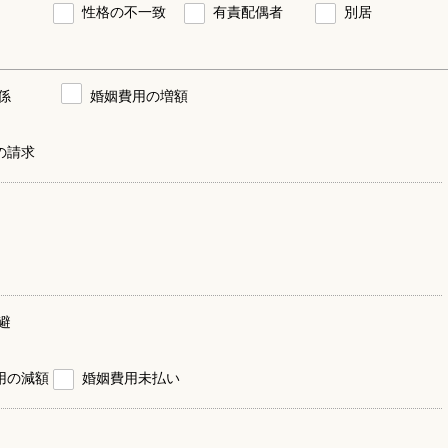
性格の不一致
有責配偶者
別居
係
婚姻費用の増額
の請求
避
用の減額
婚姻費用未払い