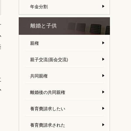
年金分割
方
離婚と子供
か
親権
経
親子交流(面会交流)
共同親権
立
か
離婚後の共同親権
養育費請求したい
養育費請求された