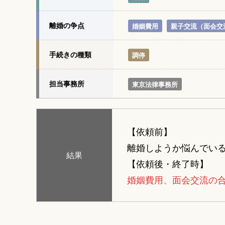
離婚の争点
婚姻費用
親子交流（面会交
手続きの種類
調停
担当事務所
東京法律事務所
【依頼前】
離婚しようか悩んでい
結果
【依頼後・終了時】
婚姻費用、面会交流の