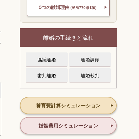
5つの離婚理由
(民法770条1項)
れ
離婚の手続きと流れ
会
協議離婚
離婚調停
審判離婚
離婚裁判
養育費計算シミュレーション
婚姻費用シミュレーション