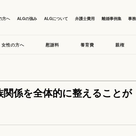
の方へ
ALGの強み
ALGについて
弁護士費用
離婚事例集
事
女性の方へ
慰謝料
養育費
親権
族関係を全体的に整えることが