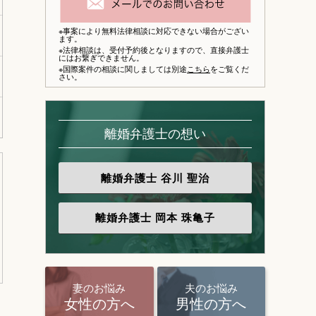
※事案により無料法律相談に対応できない場合がござい
ます。
※法律相談は、
受付予約後となりますので、
直接弁護士
にはお繋ぎできません。
※国際案件の相談に関しましては別途
こちら
をご覧くだ
さい。
離婚弁護士の想い
離婚弁護士
谷川 聖治
離婚弁護士
岡本 珠亀子
妻のお悩み
夫のお悩み
女性の方へ
男性の方へ