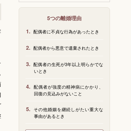
5つの離婚理由
金
1.
配偶者に不貞な行為があったとき
2.
配偶者から悪意で遺棄されたとき
そ
3.
配偶者の生死が3年以上明らかでな
いとき
ら
面
4.
配偶者が強度の精神病にかかり、
回復の見込みがないこと
同
ど
5.
その他婚姻を継続しがたい重大な
整
事由があるとき