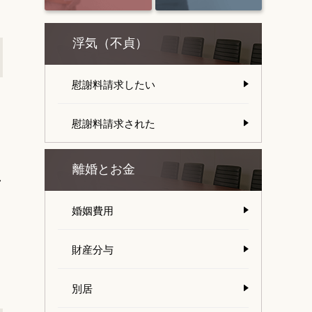
浮気（不貞）
慰謝料請求したい
慰謝料請求された
り
離婚とお金
し
婚姻費用
財産分与
別居