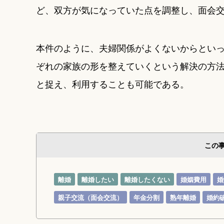
ど、双方が気になっていた点を調整し、面会
本件のように、夫婦関係がよくないからとい
ぞれの家族の形を整えていくという解決の方
と捉え、利用することも可能である。
この
離婚
離婚したい
離婚したくない
婚姻費用
婚
親子交流（面会交流）
年金分割
熟年離婚
婚約