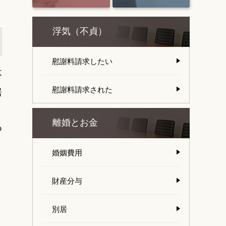
浮気（不貞）
慰謝料請求したい
不
慰謝料請求された
居
離婚とお金
つ
、
婚姻費用
財産分与
、
別居