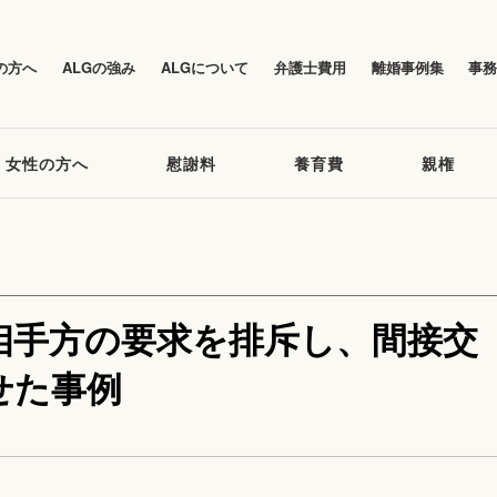
の方へ
ALGの強み
ALGについて
弁護士費用
離婚事例集
事
女性の方へ
慰謝料
養育費
親権
相手方の要求を排斥し、間接交
せた事例