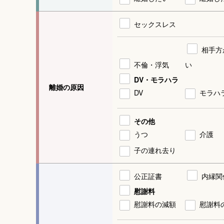
セックスレス
相手方
不倫・浮気
い
DV・モラハラ
離婚の原因
DV
モラハ
その他
うつ
介護
子の連れ去り
公正証書
内縁関
慰謝料
慰謝料の減額
慰謝料