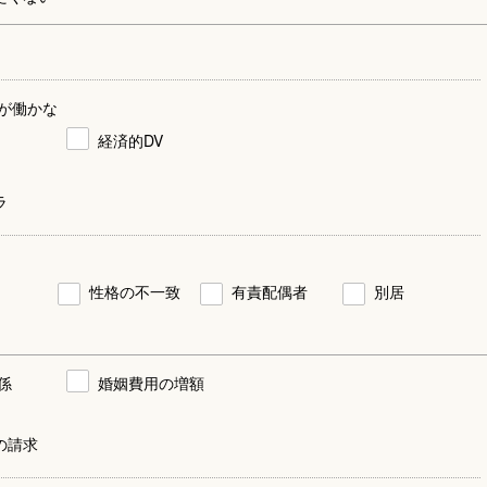
が働かな
経済的DV
ラ
性格の不一致
有責配偶者
別居
係
婚姻費用の増額
の請求