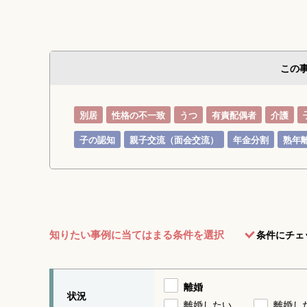
この
別居
性格の不一致
うつ
有責配偶者
介護
子の認知
親子交流（面会交流）
年金分割
熟年
知りたい事例に当てはまる条件を選択
条件にチェ
離婚
状況
離婚したい
離婚し