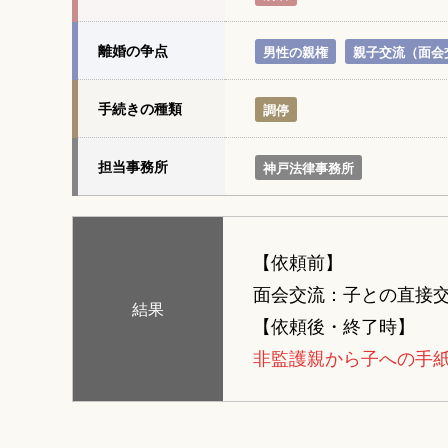
離婚の争点
男性の親権
親子交流（面会
手続きの種類
調停
担当事務所
神戸法律事務所
【依頼前】
面会交流：子との直接
結果
【依頼後・終了時】
非監護親から子への手