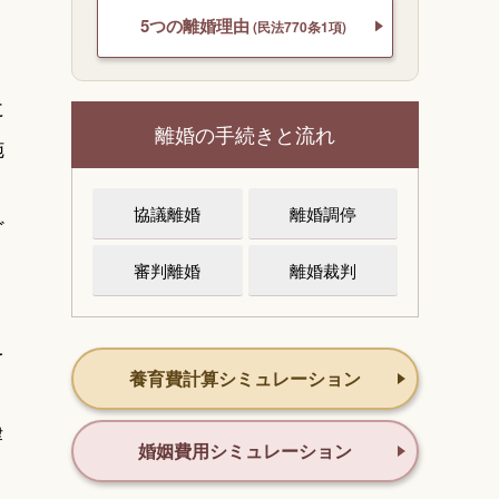
5つの離婚理由
(民法770条1項)
に
離婚の手続きと流れ
施
協議離婚
離婚調停
ど
審判離婚
離婚裁判
を
養育費計算シミュレーション
律
婚姻費用シミュレーション