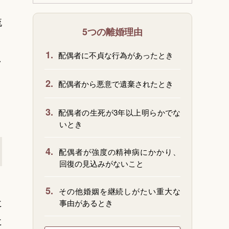
流
5つの離婚理由
1.
配偶者に不貞な行為があったとき
し
2.
配偶者から悪意で遺棄されたとき
3.
配偶者の生死が3年以上明らかでな
いとき
4.
配偶者が強度の精神病にかかり、
回復の見込みがないこと
5.
その他婚姻を継続しがたい重大な
に
事由があるとき
に