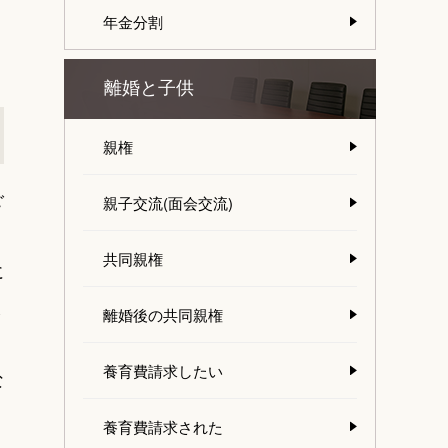
年金分割
離婚と子供
親権
ご
親子交流(面会交流)
共同親権
に
ま
離婚後の共同親権
養育費請求したい
な
養育費請求された