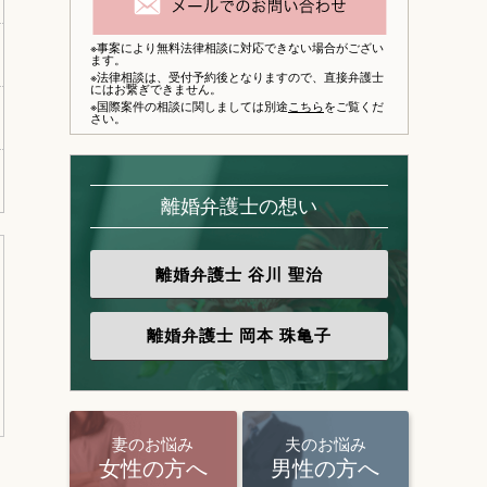
※事案により無料法律相談に対応できない場合がござい
ます。
※法律相談は、
受付予約後となりますので、
直接弁護士
にはお繋ぎできません。
※国際案件の相談に関しましては別途
こちら
をご覧くだ
さい。
離婚弁護士の想い
離婚弁護士
谷川 聖治
離婚弁護士
岡本 珠亀子
妻のお悩み
夫のお悩み
女性の方へ
男性の方へ