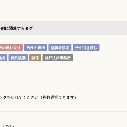
事例に関連するタグ
子の連れ去り
男性の親権
監護者指定
子の引き渡し
離婚
婚約破棄
調停
神戸法律事務所
ック
をいれてください（複数選択できます）
たくない