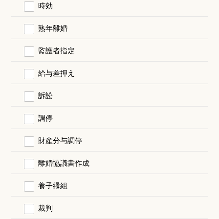
時効
熟年離婚
監護者指定
給与差押え
訴訟
調停
財産分与調停
離婚協議書作成
養子縁組
裁判