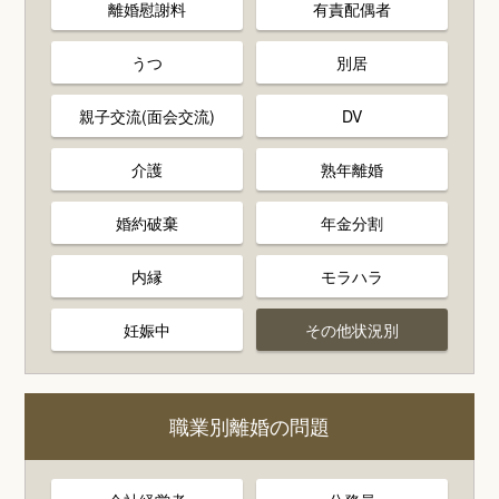
離婚慰謝料
有責配偶者
うつ
別居
親子交流(面会交流)
DV
介護
熟年離婚
婚約破棄
年金分割
内縁
モラハラ
妊娠中
その他状況別
職業別離婚の問題