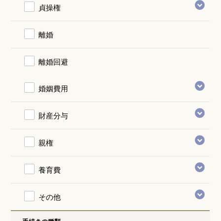
貞操権
離婚
離婚回避
婚姻費用
財産分与
親権
養育費
その他