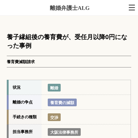
離婚弁護士ALG
養子縁組後の養育費が、受任月以降0円にな
った事例
養育費減額請求
状況
離婚
離婚の争点
養育費の減額
手続きの種類
交渉
担当事務所
大阪法律事務所