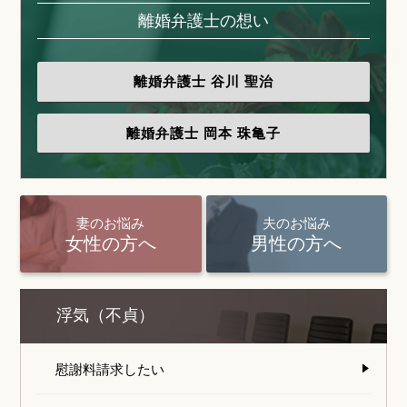
離婚弁護士の想い
離婚弁護士
谷川 聖治
離婚弁護士
岡本 珠亀子
妻のお悩み
夫のお悩み
女性の方へ
男性の方へ
浮気（不貞）
慰謝料請求したい