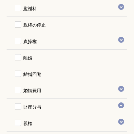
慰謝料
親権の停止
貞操権
離婚
離婚回避
婚姻費用
財産分与
親権