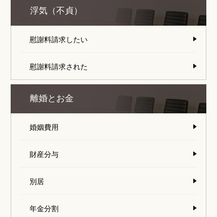
浮気（不貞）
慰謝料請求したい
慰謝料請求された
離婚とお金
婚姻費用
財産分与
別居
年金分割