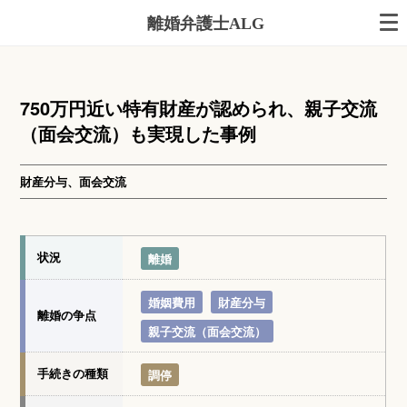
離婚弁護士ALG
750万円近い特有財産が認められ、親子交流
（面会交流）も実現した事例
財産分与、面会交流
状況
離婚
婚姻費用
財産分与
離婚の争点
親子交流（面会交流）
手続きの種類
調停