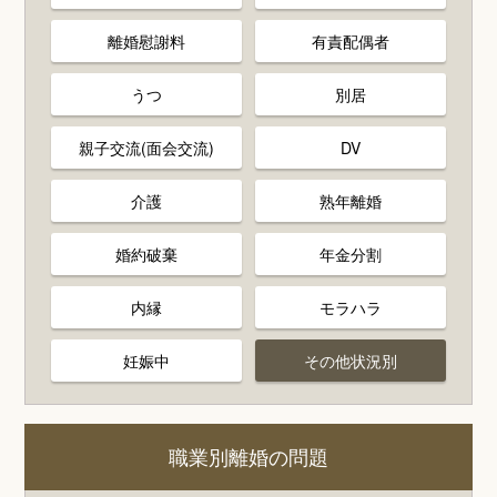
離婚慰謝料
有責配偶者
うつ
別居
親子交流(面会交流)
DV
介護
熟年離婚
婚約破棄
年金分割
内縁
モラハラ
妊娠中
その他状況別
職業別離婚の問題