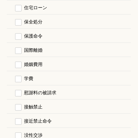
住宅ローン
保全処分
保護命令
国際離婚
婚姻費用
学費
慰謝料の被請求
接触禁止
接近禁止命令
没性交渉