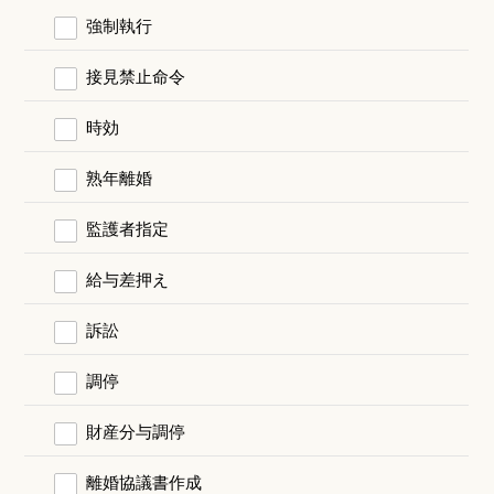
強制執行
接見禁止命令
時効
熟年離婚
監護者指定
給与差押え
訴訟
調停
財産分与調停
離婚協議書作成