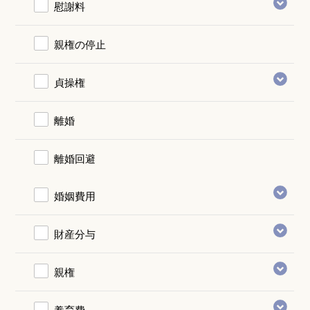
慰謝料
親権の停止
貞操権
離婚
離婚回避
婚姻費用
財産分与
親権
養育費