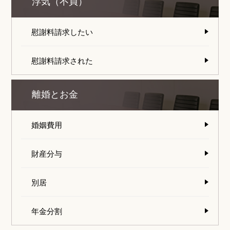
浮気（不貞）
慰謝料請求したい
慰謝料請求された
離婚とお金
婚姻費用
財産分与
別居
年金分割