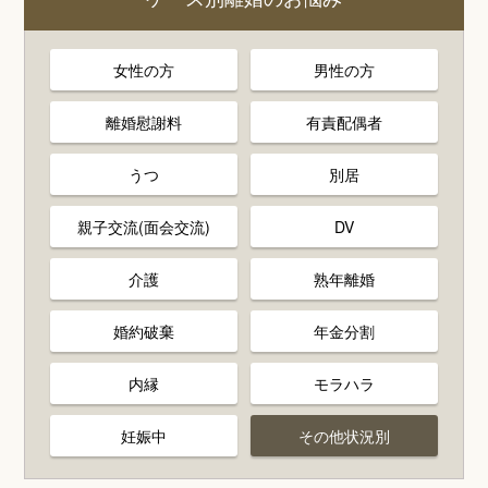
女性の方
男性の方
離婚慰謝料
有責配偶者
うつ
別居
親子交流(面会交流)
DV
介護
熟年離婚
婚約破棄
年金分割
内縁
モラハラ
妊娠中
その他状況別