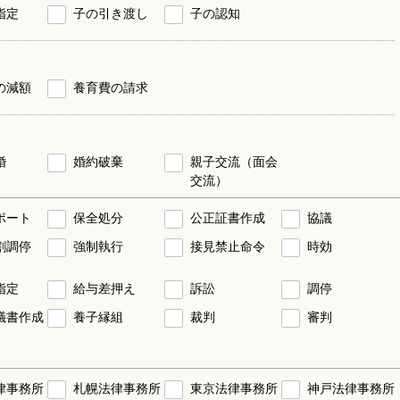
指定
子の引き渡し
子の認知
の減額
養育費の請求
婚
婚約破棄
親子交流（面会
交流）
ポート
保全処分
公正証書作成
協議
割調停
強制執行
接見禁止命令
時効
指定
給与差押え
訴訟
調停
議書作成
養子縁組
裁判
審判
律事務所
札幌法律事務所
東京法律事務所
神戸法律事務所