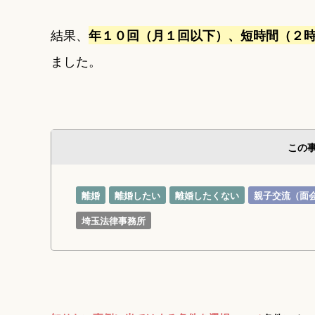
結果、
年１０回（月１回以下）、短時間（２
ました。
この
離婚
離婚したい
離婚したくない
親子交流（面
埼玉法律事務所