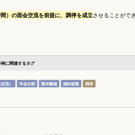
させることがで
時間）の面会交流を前提に、調停を成立
事例に関連するタグ
会交流）
年金分割
熟年離婚
婚約破棄
調停