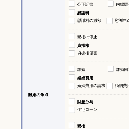
公正証書
内縁関
慰謝料
慰謝料の減額
慰謝料
親権の停止
貞操権
貞操権侵害
離婚
離婚回
婚姻費用
婚姻費用の請求
婚姻費
離婚の争点
財産分与
住宅ローン
親権