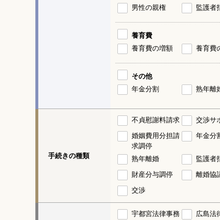
男性の親権
監護者
養育費
養育費の増額
養育費
その他
年金分割
熟年離
不貞慰謝料請求
交渉サ
婚姻費用分担請
年金分
求調停
手続きの種類
熟年離婚
監護者
財産分与調停
離婚協
交渉
宇都宮法律事務
広島法