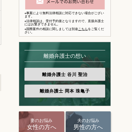
※事案により無料法律相談に対応できない場合がござい
ます。
※法律相談は、
受付予約後となりますので、
直接弁護士
にはお繋ぎできません。
※国際案件の相談に関しましては別途
こちら
をご覧くだ
さい。
離婚弁護士の想い
離婚弁護士
谷川 聖治
離婚弁護士
岡本 珠亀子
妻のお悩み
夫のお悩み
女性の方へ
男性の方へ