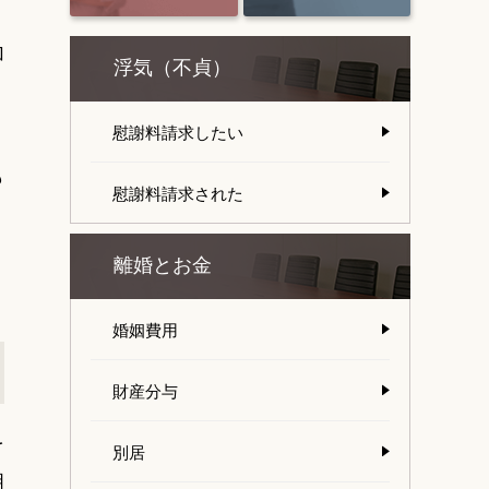
加
浮気（不貞）
慰謝料請求したい
も
慰謝料請求された
離婚とお金
婚姻費用
財産分与
を
別居
明