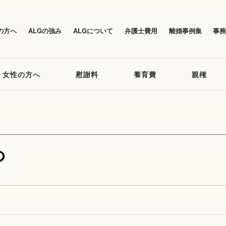
の方へ
ALGの強み
ALGについて
弁護士費用
離婚事例集
事
女性の方へ
慰謝料
養育費
親権
め