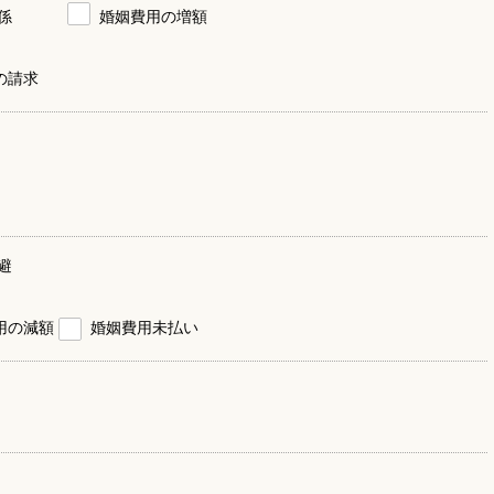
係
婚姻費用の増額
の請求
避
用の減額
婚姻費用未払い