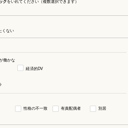
ック
をいれてください（複数選択できます）
たくない
が働かな
経済的DV
ラ
性格の不一致
有責配偶者
別居