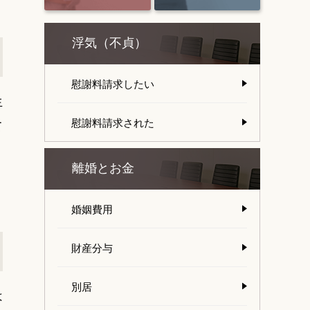
浮気（不貞）
慰謝料請求したい
生
慰謝料請求された
て
離婚とお金
婚姻費用
財産分与
別居
は