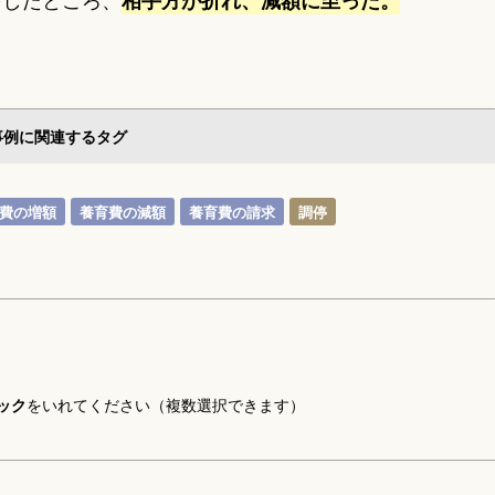
相手方が折れ、減額に至った。
事例に関連するタグ
費の増額
養育費の減額
養育費の請求
調停
ック
をいれてください（複数選択できます）