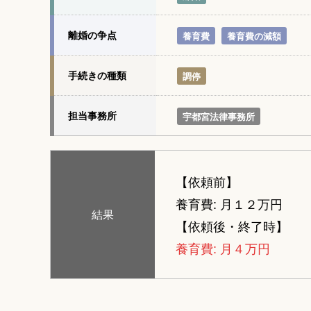
離婚の争点
養育費
養育費の減額
手続きの種類
調停
担当事務所
宇都宮法律事務所
【依頼前】
養育費: 月１２万円
結果
【依頼後・終了時】
養育費: 月４万円