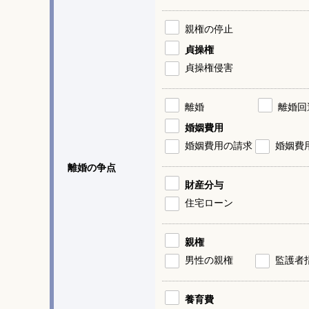
親権の停止
貞操権
貞操権侵害
離婚
離婚回
婚姻費用
婚姻費用の請求
婚姻費
離婚の争点
財産分与
住宅ローン
親権
男性の親権
監護者
養育費