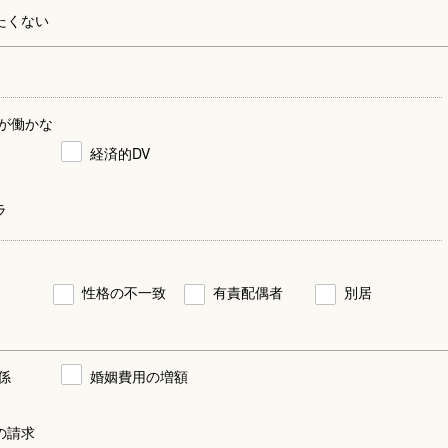
たくない
が働かな
経済的DV
ラ
性格の不一致
有責配偶者
別居
係
婚姻費用の増額
の請求