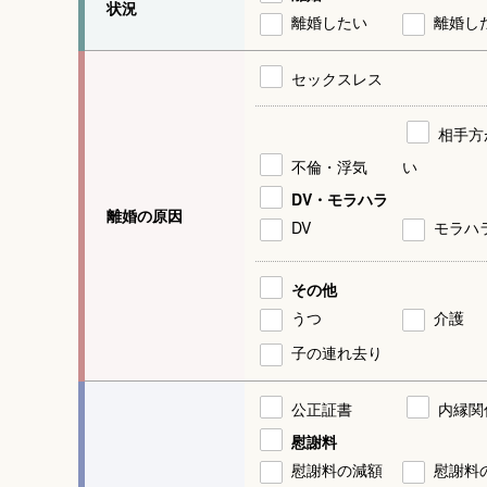
状況
離婚したい
離婚し
セックスレス
相手方
不倫・浮気
い
DV・モラハラ
離婚の原因
DV
モラハ
その他
うつ
介護
子の連れ去り
公正証書
内縁関
慰謝料
慰謝料の減額
慰謝料