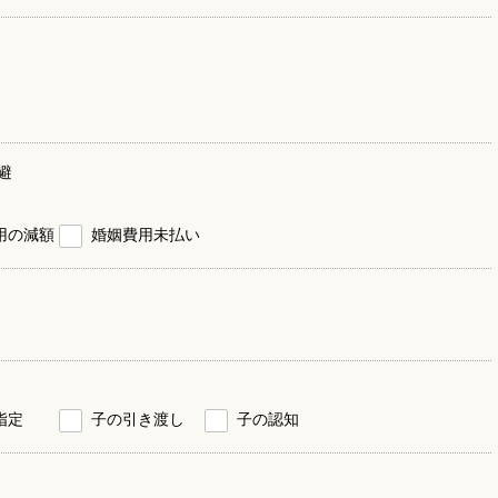
避
用の減額
婚姻費用未払い
指定
子の引き渡し
子の認知