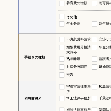
養育費の増額
養育費
その他
年金分割
熟年離
不貞慰謝料請求
交渉サ
婚姻費用分担請
年金分
求調停
手続きの種類
熟年離婚
監護者
財産分与調停
離婚協
交渉
宇都宮法律事務
広島法
所
埼玉法律事務所
千葉法
担当事務所
姫路法律事務所
福岡法