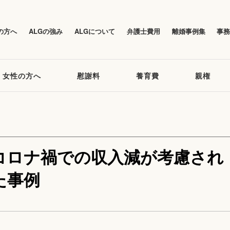
の方へ
ALGの強み
ALGについて
弁護士費用
離婚事例集
事
女性の方へ
慰謝料
養育費
親権
コロナ禍での収入減が考慮され
た事例