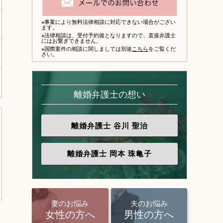
※事案により無料法律相談に対応できない場合がござい
ます。
※法律相談は、
受付予約後となりますので、
直接弁護士
にはお繋ぎできません。
※国際案件の相談に関しましては別途
こちら
をご覧くだ
さい。
離婚弁護士の想い
離婚弁護士
谷川 聖治
離婚弁護士
岡本 珠亀子
妻のお悩み
夫のお悩み
女性の方へ
男性の方へ