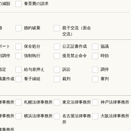
の減額
養育費の請求
婚
婚約破棄
親子交流（面会
交流）
ポート
保全処分
公正証書作成
協議
割調停
強制執行
接見禁止命令
時効
指定
給与差押え
訴訟
調停
議書作成
養子縁組
裁判
審判
律事務所
札幌法律事務所
東京法律事務所
神戸法律事務所
律事務所
横浜法律事務所
名古屋法律事務
大阪法律事務所
所
律事務所