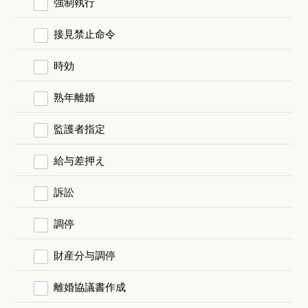
強制執行
接見禁止命令
時効
熟年離婚
監護者指定
給与差押え
訴訟
調停
財産分与調停
離婚協議書作成