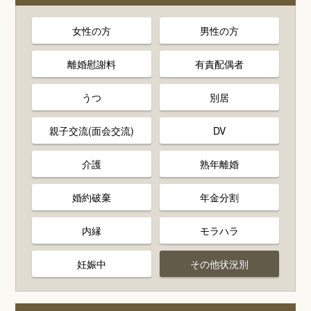
女性の方
男性の方
離婚慰謝料
有責配偶者
うつ
別居
親子交流(面会交流)
DV
介護
熟年離婚
婚約破棄
年金分割
内縁
モラハラ
妊娠中
その他状況別