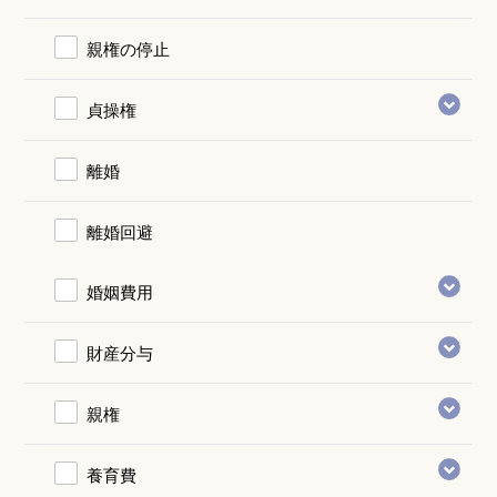
親権の停止
貞操権
離婚
離婚回避
婚姻費用
財産分与
親権
養育費