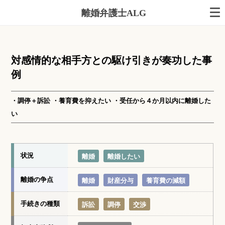
離婚弁護士ALG
対感情的な相手方との駆け引きが奏功した事
例
・調停＋訴訟 ・養育費を抑えたい ・受任から４か月以内に離婚した
い
状況
離婚
離婚したい
離婚の争点
離婚
財産分与
養育費の減額
手続きの種類
訴訟
調停
交渉