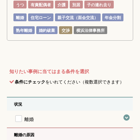
うつ
有責配偶者
介護
別居
子の連れ去り
離婚
住宅ローン
親子交流（面会交流）
年金分割
熟年離婚
婚約破棄
交渉
横浜法律事務所
知りたい事例に当てはまる条件を選択
条件にチェック
をいれてください（複数選択できます）
状況
離婚
離婚の原因