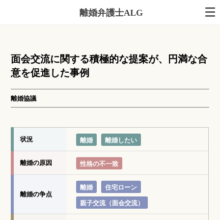
離婚弁護士ALG
面会交流に関する積極的な提案が、円満な合
意を促進した事例
離婚協議
状況
離婚
離婚したい
離婚の原因
性格の不一致
離婚
住宅ローン
離婚の争点
親子交流（面会交流）