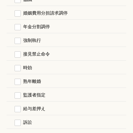
婚姻費用分担請求調停
年金分割調停
強制執行
接見禁止命令
時効
熟年離婚
監護者指定
給与差押え
訴訟