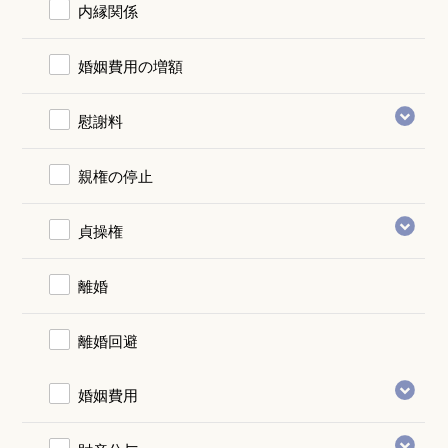
内縁関係
婚姻費用の増額
慰謝料
親権の停止
貞操権
離婚
離婚回避
婚姻費用