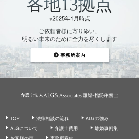
各地13拠点
※2025年1月時点
ご依頼者様に寄り添い、
明るい未来のために全力を尽くします
事務所案内
TOP
法律相談の流れ
ALGの強み
ALGについて
弁護士費用
離婚事例集
お客様の声
事務所案内