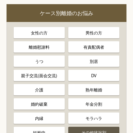
ケース別離婚のお悩み
女性の方
男性の方
離婚慰謝料
有責配偶者
うつ
別居
親子交流(面会交流)
DV
介護
熟年離婚
婚約破棄
年金分割
内縁
モラハラ
妊娠中
その他状況別