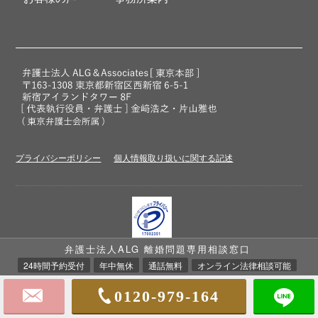
プライバシーポリシー
個人情報取り扱いに関する記述
弁護士法人ALG 離婚問題専用相談窓口
プライバシーマーク取得
弁護士法人ALG&Associatesは、個人情報の適切な取扱いを行う事業者に
24時間予約受付
年中無休
通話無料
オンライン法律相談可能
付与される
「プライバシーマーク」
を取得しています。
0120-979-164