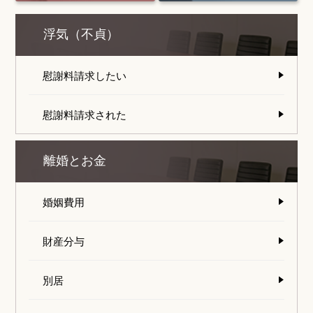
浮気（不貞）
慰謝料請求したい
慰謝料請求された
離婚とお金
婚姻費用
財産分与
別居