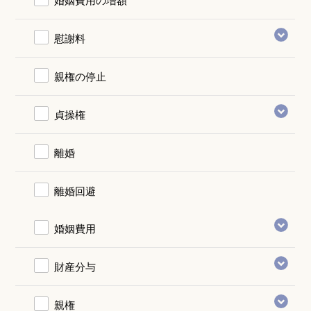
慰謝料
親権の停止
貞操権
離婚
離婚回避
婚姻費用
財産分与
親権