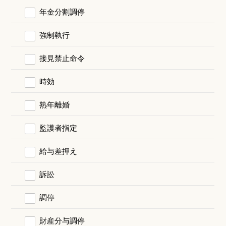
年金分割調停
強制執行
接見禁止命令
時効
熟年離婚
監護者指定
給与差押え
訴訟
調停
財産分与調停