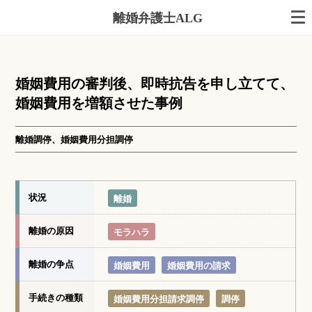
離婚弁護士ALG
婚姻費用の審判後、即時抗告を申し立てて、
婚姻費用を増額させた事例
離婚調停、婚姻費用分担調停
状況
離婚
離婚の原因
モラハラ
離婚の争点
婚姻費用
婚姻費用の請求
手続きの種類
婚姻費用分担請求調停
調停