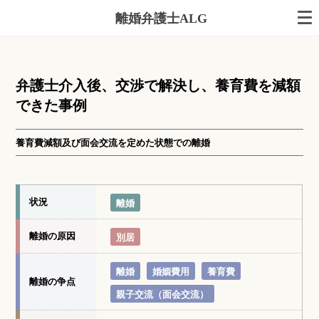
離婚弁護士ALG
弁護士介入後、交渉で解決し、養育費を減額
できた事例
養育費減額及び面会交流を定めた状態での離婚
状況
離婚
離婚の原因
別居
離婚
婚姻費用
養育費
離婚の争点
親子交流（面会交流）