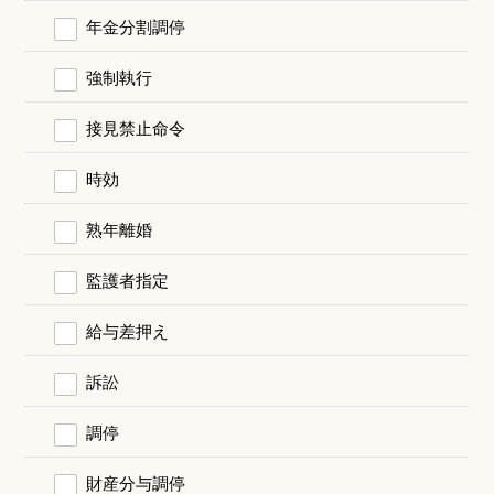
年金分割調停
強制執行
接見禁止命令
時効
熟年離婚
監護者指定
給与差押え
訴訟
調停
財産分与調停