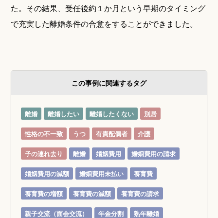
た。その結果、受任後約１か月という早期のタイミング
で充実した離婚条件の合意をすることができました。
この事例に関連するタグ
離婚
離婚したい
離婚したくない
別居
性格の不一致
うつ
有責配偶者
介護
子の連れ去り
離婚
婚姻費用
婚姻費用の請求
婚姻費用の減額
婚姻費用未払い
養育費
養育費の増額
養育費の減額
養育費の請求
親子交流（面会交流）
年金分割
熟年離婚