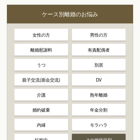
ケース別離婚のお悩み
女性の方
男性の方
離婚慰謝料
有責配偶者
うつ
別居
親子交流(面会交流)
DV
介護
熟年離婚
婚約破棄
年金分割
内縁
モラハラ
妊娠中
その他状況別