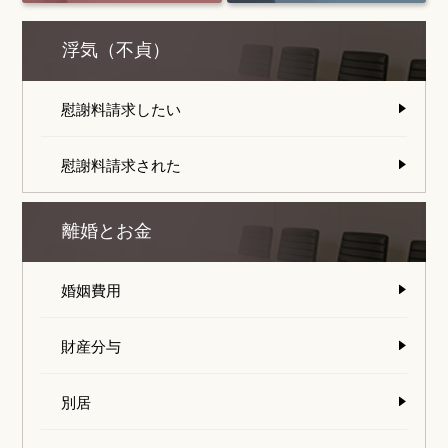
浮気（不貞）
慰謝料請求したい
慰謝料請求された
離婚とお金
婚姻費用
財産分与
別居