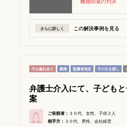
離婚回避の判決
この解決事例を見る
さらに詳しく
子の連れ去り
親権
監護者指定
子の引き渡し
弁護士介入にて、子どもと
案
ご依頼者：
３０代、女性、子供２人
相手方：
３０代、男性、会社経営