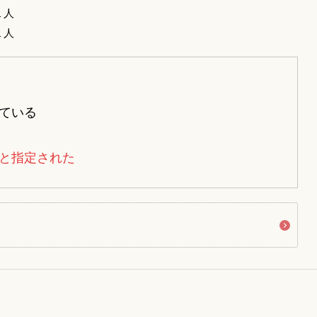
１人
１人
ている
と指定された