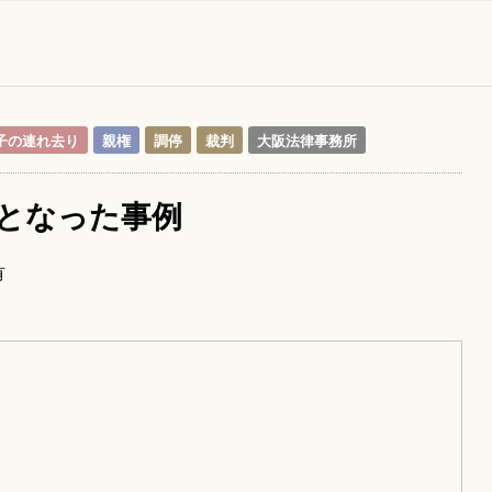
子の連れ去り
親権
調停
裁判
大阪法律事務所
となった事例
有