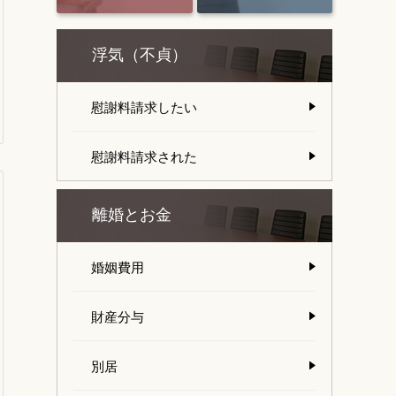
浮気（不貞）
慰謝料請求したい
慰謝料請求された
離婚とお金
婚姻費用
財産分与
別居