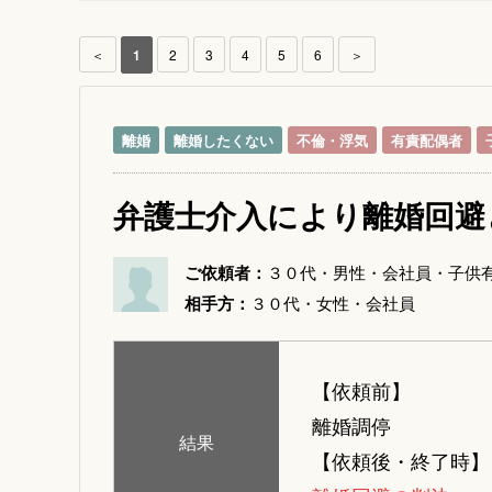
＜
1
2
3
4
5
6
＞
離婚
離婚したくない
不倫・浮気
有責配偶者
弁護士介入により離婚回避
ご依頼者：
３０代・男性・会社員・子供
相手方：
３０代・女性・会社員
【依頼前】
離婚調停
結果
【依頼後・終了時】