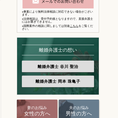
※事案により無料法律相談に対応できない場合がござい
ます。
※法律相談は、
受付予約後となりますので、
直接弁護士
にはお繋ぎできません。
※国際案件の相談に関しましては別途
こちら
をご覧くだ
さい。
離婚弁護士の想い
離婚弁護士
谷川 聖治
離婚弁護士
岡本 珠亀子
妻のお悩み
夫のお悩み
女性の方へ
男性の方へ