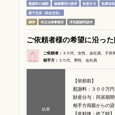
慰謝料の減額
婚姻費用の請求
財産分与
監護者指
親子交流（面会交流）
調停
埼玉法律事務所
浮気慰謝料請求
ご依頼者様の希望に沿った
ご依頼者：
３０代、女性、会社員、子供
相手方：
３０代、男性、会社員
【依頼前】
慰謝料：３００万円
財産分与：同居期間
相手方両親からの貸
結果
【依頼後・終了時】