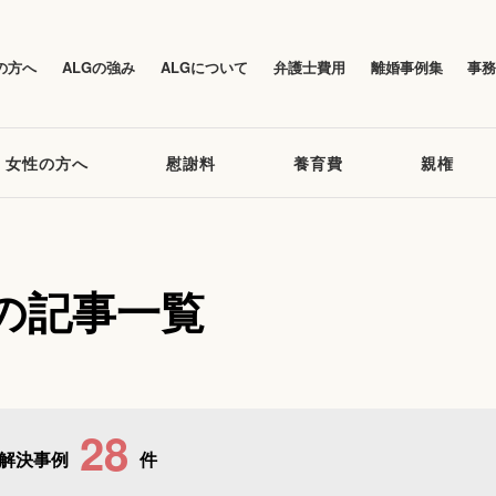
の方へ
ALGの強み
ALGについて
弁護士費用
離婚事例集
事
女性の方へ
慰謝料
養育費
親権
の記事一覧
28
解決事例
件