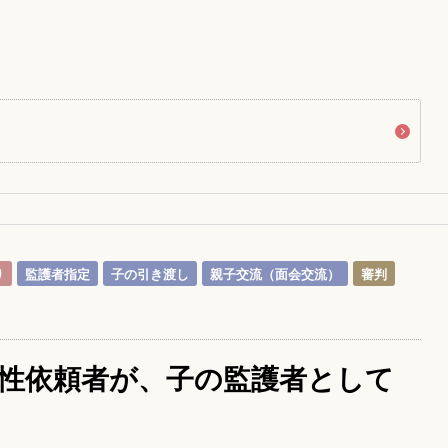
り
監護者指定
子の引き渡し
親子交流（面会交流）
審判
性依頼者が、子の監護者として