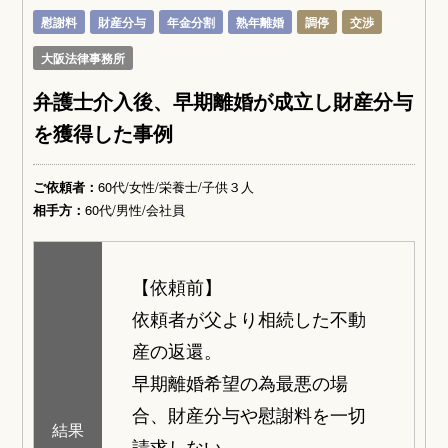
慰謝料
財産分与
年金分割
熟年離婚
調停
交渉
大阪法律事務所
弁護士介入後、早期離婚が成立し財産分与
を獲得した事例
ご依頼者：
60代/女性/栄養士/子供３人
相手方：
60代/男性/会社員
【依頼前】
依頼者が父より相続した不動
産の返還。
早期離婚希望の為最悪の場
合、財産分与や慰謝料を一切
結果
請求しない。