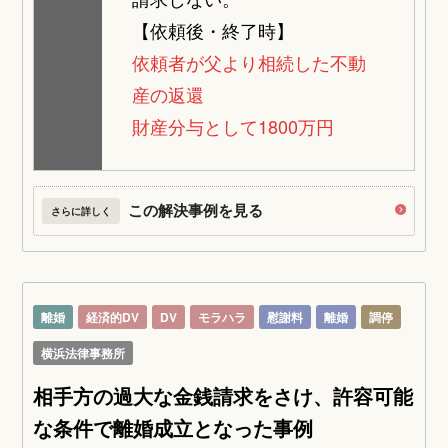
【依頼後・終了時】
依頼者が父より相続した不動
産の返還
財産分与として1800万円
この解決事例を見る
さらに詳しく
離婚
経済的DV
DV
モラハラ
慰謝料
離婚
調停
横浜法律事務所
相手方の過大な金銭請求をさけ、許容可能
な条件で離婚成立となった事例