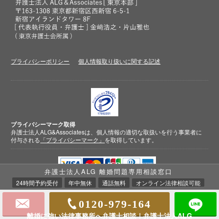
プライバシーポリシー
個人情報取り扱いに関する記述
プライバシーマーク取得
弁護士法人ALG&Associatesは、個人情報の適切な取扱いを行う事業者に
付与される
「プライバシーマーク」
を取得しています。
弁護士法人ALG 離婚問題専用相談窓口
クレジットカード
決済対応
24時間予約受付
年中無休
通話無料
オンライン法律相談可能
0120-979-164
離婚に強い法律事務所へ弁護士相談｜弁護士法人ALG