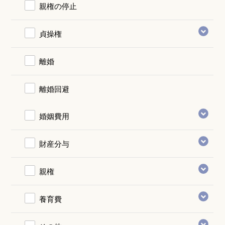
親権の停止
貞操権
離婚
離婚回避
婚姻費用
財産分与
親権
養育費