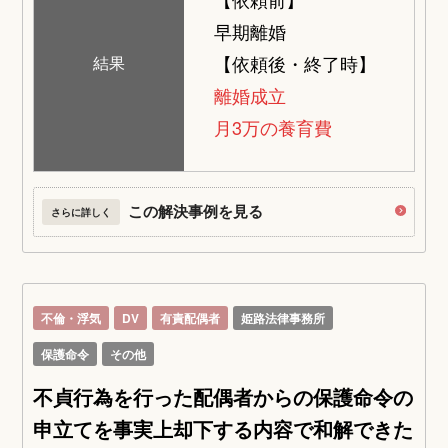
早期離婚
【依頼後・終了時】
結果
離婚成立
月3万の養育費
この解決事例を見る
さらに詳しく
不倫・浮気
DV
有責配偶者
姫路法律事務所
保護命令
その他
不貞行為を行った配偶者からの保護命令の
申立てを事実上却下する内容で和解できた