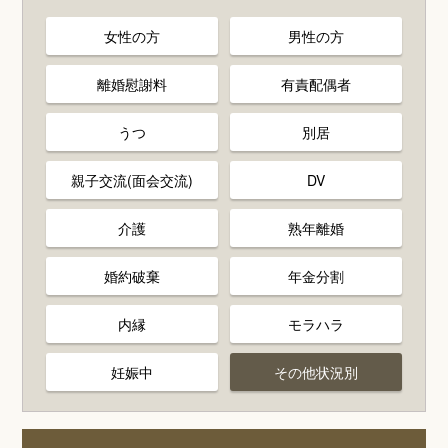
女性の方
男性の方
離婚慰謝料
有責配偶者
うつ
別居
親子交流(面会交流)
DV
介護
熟年離婚
婚約破棄
年金分割
内縁
モラハラ
妊娠中
その他状況別