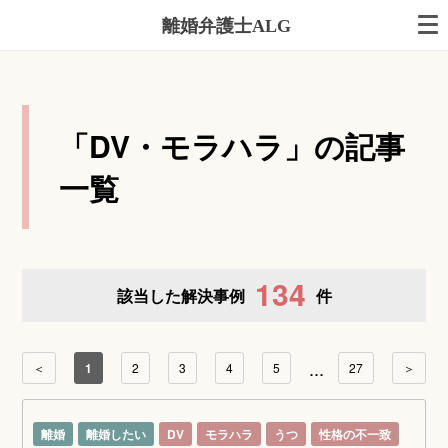
離婚弁護士ALG
「DV・モラハラ」の記事
一覧
134
該当した解決事例
件
...
＜
1
2
3
4
5
27
＞
離婚
離婚したい
DV
モラハラ
うつ
性格の不一致