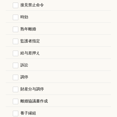
接見禁止命令
時効
熟年離婚
監護者指定
給与差押え
訴訟
調停
財産分与調停
離婚協議書作成
養子縁組