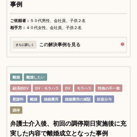
事例
ご依頼者：
５０代男性、会社員、子供２名
相手方：
４０代女性、会社員、子供２名
この解決事例を見る
さらに詳しく
離婚
離婚したい
経済的DV
DV・モラハラ
DV
モラハラ
性格の不一致
慰謝料
離婚
婚姻費用
婚姻費用の減額
財産分与
調停
弁護士介入後、初回の調停期日実施後に充
実した内容で離婚成立となった事例