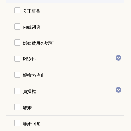
公正証書
内縁関係
婚姻費用の増額
慰謝料
親権の停止
貞操権
離婚
離婚回避