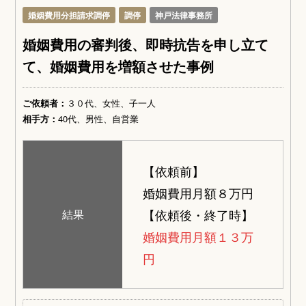
婚姻費用分担請求調停
調停
神戸法律事務所
婚姻費用の審判後、即時抗告を申し立て
て、婚姻費用を増額させた事例
ご依頼者：
３０代、女性、子一人
相手方：
40代、男性、自営業
【依頼前】
婚姻費用月額８万円
【依頼後・終了時】
結果
婚姻費用月額１３万
円