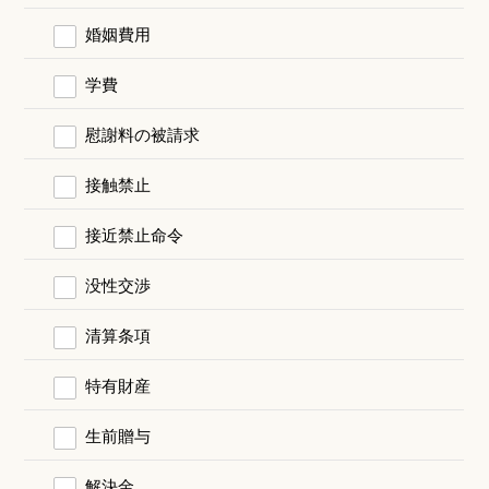
婚姻費用
学費
慰謝料の被請求
接触禁止
接近禁止命令
没性交渉
清算条項
特有財産
生前贈与
解決金