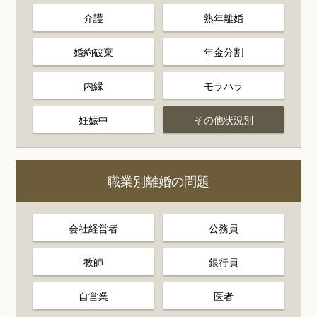
介護
熟年離婚
婚約破棄
年金分割
内縁
モラハラ
妊娠中
その他状況別
職業別離婚の問題
会社経営者
公務員
教師
銀行員
自営業
医者