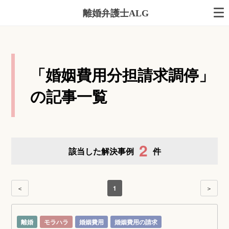
離婚弁護士ALG
「婚姻費用分担請求調停」
の記事一覧
2
該当した解決事例
件
＜
1
＞
離婚
モラハラ
婚姻費用
婚姻費用の請求