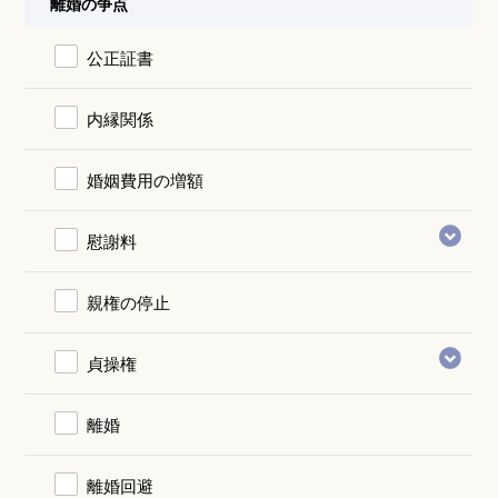
離婚の争点
公正証書
内縁関係
婚姻費用の増額
慰謝料
親権の停止
貞操権
離婚
離婚回避