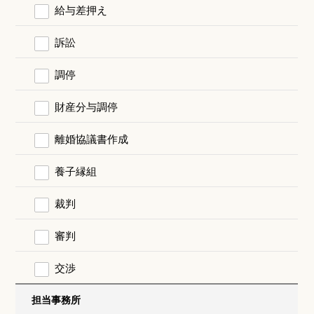
給与差押え
訴訟
調停
財産分与調停
離婚協議書作成
養子縁組
裁判
審判
交渉
担当事務所