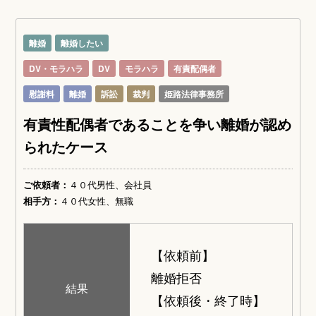
離婚
離婚したい
DV・モラハラ
DV
モラハラ
有責配偶者
慰謝料
離婚
訴訟
裁判
姫路法律事務所
有責性配偶者であることを争い離婚が認め
られたケース
ご依頼者：
４０代男性、会社員
相手方：
４０代女性、無職
【依頼前】
離婚拒否
結果
【依頼後・終了時】