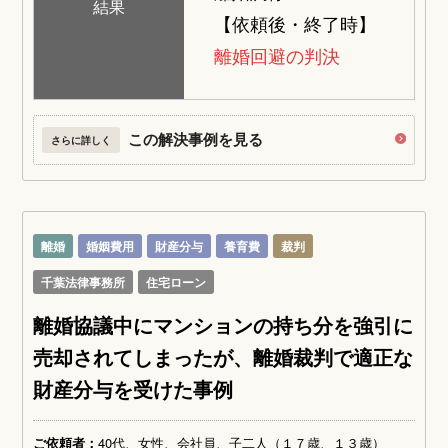
結果
【依頼後・終了時】
離婚回避の判決
この解決事例を見る
さらに詳しく
離婚
婚姻費用
財産分与
養育費
裁判
千葉法律事務所
住宅ローン
離婚協議中にマンションの持ち分を強引に
売却されてしまったが、離婚裁判で適正な
財産分与を受けた事例
ご依頼者：
40代、女性、会社員、子二人（１７歳、１３歳）