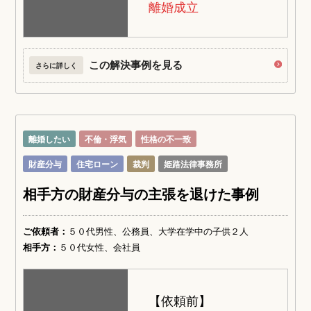
離婚成立
この解決事例を見る
さらに詳しく
離婚したい
不倫・浮気
性格の不一致
財産分与
住宅ローン
裁判
姫路法律事務所
相手方の財産分与の主張を退けた事例
ご依頼者：
５０代男性、公務員、大学在学中の子供２人
相手方：
５０代女性、会社員
【依頼前】