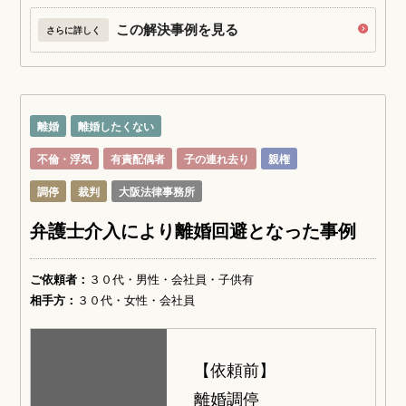
この解決事例を見る
さらに詳しく
離婚
離婚したくない
不倫・浮気
有責配偶者
子の連れ去り
親権
調停
裁判
大阪法律事務所
弁護士介入により離婚回避となった事例
ご依頼者：
３０代・男性・会社員・子供有
相手方：
３０代・女性・会社員
【依頼前】
離婚調停