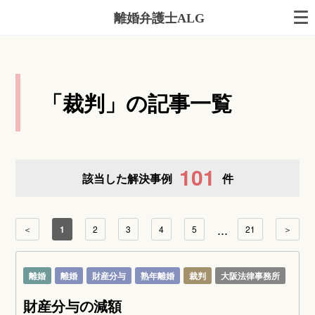
離婚弁護士ALG
「裁判」の記事一覧
101
該当した解決事例
件
...
＜
1
2
3
4
5
21
＞
離婚
離婚
財産分与
熟年離婚
裁判
大阪法律事務所
財産分与の減額