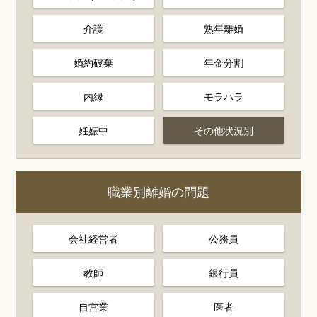
介護
熟年離婚
婚約破棄
年金分割
内縁
モラハラ
妊娠中
その他状況別
職業別離婚の問題
会社経営者
公務員
教師
銀行員
自営業
医者