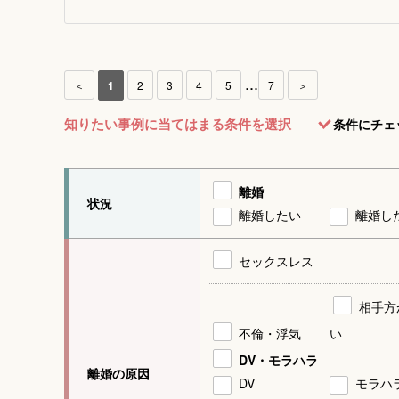
...
＜
1
2
3
4
5
7
＞
知りたい事例に当てはまる条件を選択
条件にチェ
離婚
状況
離婚したい
離婚し
セックスレス
相手方
不倫・浮気
い
DV・モラハラ
離婚の原因
DV
モラハ