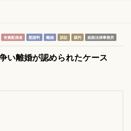
有責配偶者
慰謝料
離婚
訴訟
裁判
姫路法律事務所
争い離婚が認められたケース