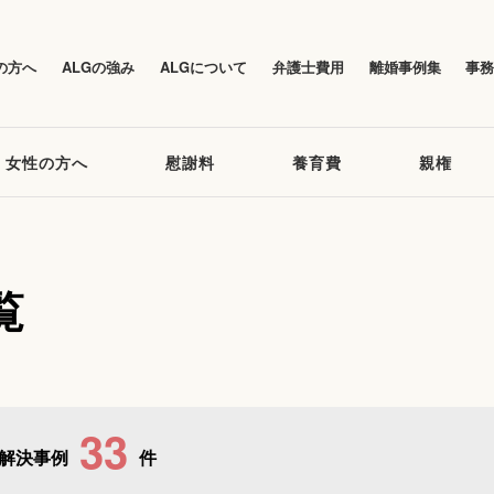
の方へ
ALGの強み
ALGについて
弁護士費用
離婚事例集
事
女性の方へ
慰謝料
養育費
親権
覧
33
解決事例
件