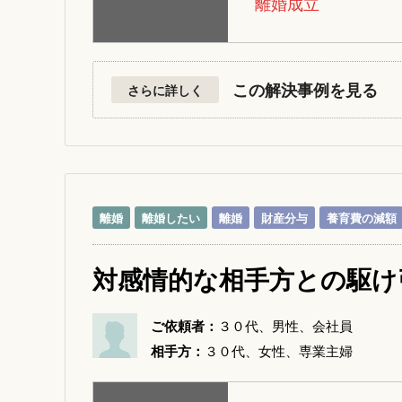
離婚成立
この解決事例を見る
さらに詳しく
離婚
離婚したい
離婚
財産分与
養育費の減額
対感情的な相手方との駆け
ご依頼者：
３０代、男性、会社員
相手方：
３０代、女性、専業主婦