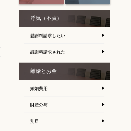
浮気（不貞）
慰謝料請求したい
慰謝料請求された
離婚とお金
婚姻費用
財産分与
別居