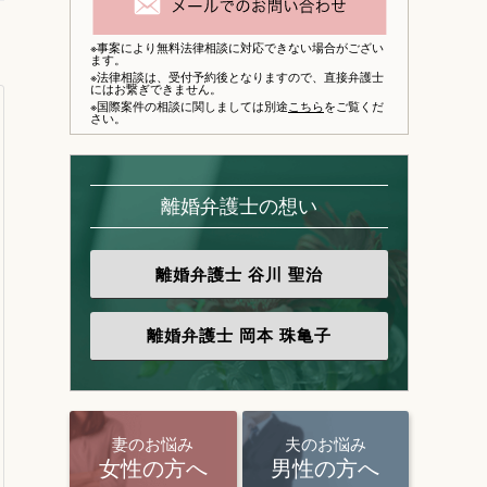
※事案により無料法律相談に対応できない場合がござい
ます。
※法律相談は、
受付予約後となりますので、
直接弁護士
にはお繋ぎできません。
※国際案件の相談に関しましては別途
こちら
をご覧くだ
さい。
離婚弁護士の想い
離婚弁護士
谷川 聖治
離婚弁護士
岡本 珠亀子
妻のお悩み
夫のお悩み
女性の方へ
男性の方へ