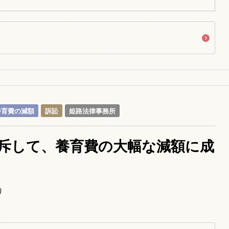
養育費の減額
訴訟
姫路法律事務所
斥して、養育費の大幅な減額に成
り