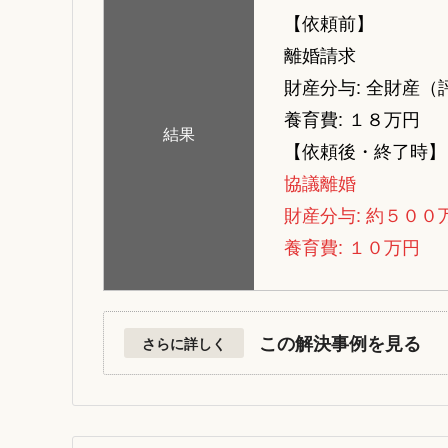
【依頼前】
離婚請求
財産分与: 全財産
養育費: １８万円
結果
【依頼後・終了時】
協議離婚
財産分与: 約５００
養育費: １０万円
この解決事例を見る
さらに詳しく