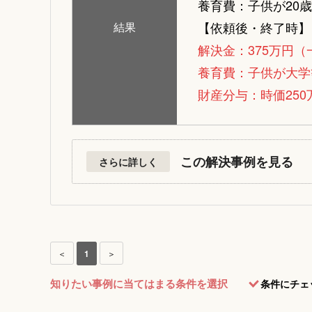
養育費：子供が20
【依頼後・終了時】
結果
解決金：375万円（
養育費：子供が大学
財産分与：時価25
この解決事例を見る
さらに詳しく
＜
1
＞
知りたい事例に当てはまる条件を選択
条件にチェ