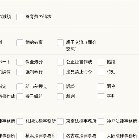
の減額
養育費の請求
婚
婚約破棄
親子交流（面会
交流）
ポート
保全処分
公正証書作成
協議
割調停
強制執行
接見禁止命令
時効
指定
給与差押え
訴訟
調停
議書作成
養子縁組
裁判
審判
律事務所
札幌法律事務所
東京法律事務所
神戸法律事務所
律事務所
横浜法律事務所
名古屋法律事務
大阪法律事務所