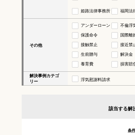
姫路法律事務所
福岡法
アンダーローン
不倫浮
保護命令
国際離
接触禁止
接近禁
その他
生前贈与
解決金
養育費
損害賠
解決事例カテゴ
浮気慰謝料請求
リー
該当する解
条