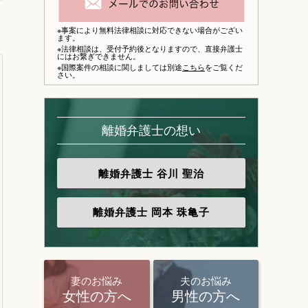
※事案により無料法律相談に対応できない場合がござい
ます。
※法律相談は、
受付予約後となりますので、
直接弁護士
にはお繋ぎできません。
※国際案件の相談に関しましては別途
こちら
をご覧くだ
さい。
離婚弁護士の想い
離婚弁護士
谷川 聖治
離婚弁護士
岡本 珠亀子
妻のお悩み
夫のお悩み
女性の方へ
男性の方へ