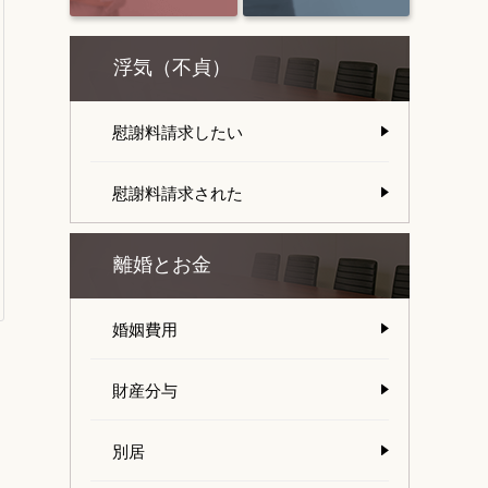
浮気（不貞）
慰謝料請求したい
慰謝料請求された
離婚とお金
婚姻費用
財産分与
別居