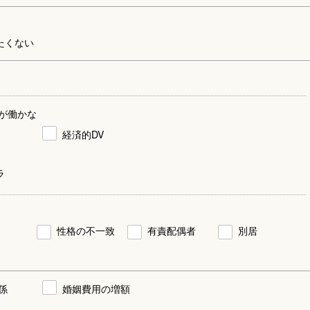
たくない
が働かな
経済的DV
ラ
性格の不一致
有責配偶者
別居
係
婚姻費用の増額