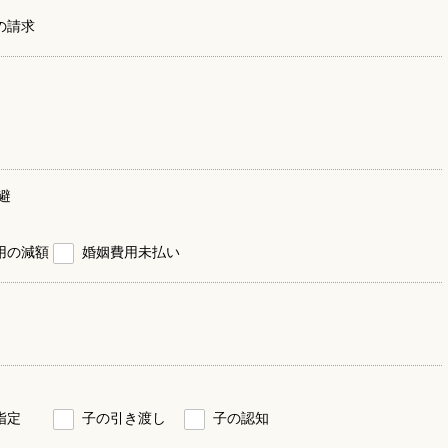
の請求
避
用の減額
婚姻費用未払い
指定
子の引き渡し
子の認知