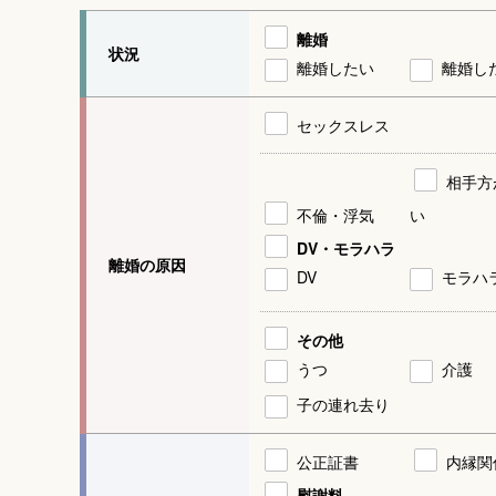
離婚
状況
離婚したい
離婚し
セックスレス
相手方
不倫・浮気
い
DV・モラハラ
離婚の原因
DV
モラハ
その他
うつ
介護
子の連れ去り
公正証書
内縁関
慰謝料