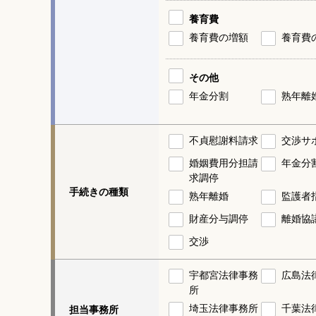
養育費
養育費の増額
養育費
その他
年金分割
熟年離
不貞慰謝料請求
交渉サ
婚姻費用分担請
年金分
求調停
手続きの種類
熟年離婚
監護者
財産分与調停
離婚協
交渉
宇都宮法律事務
広島法
所
埼玉法律事務所
千葉法
担当事務所