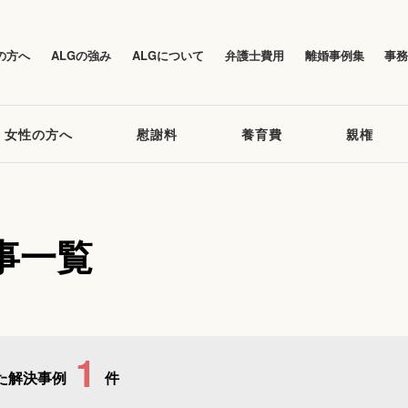
の方へ
ALGの強み
ALGについて
弁護士費用
離婚事例集
事
女性の方へ
慰謝料
養育費
親権
事一覧
1
た解決事例
件