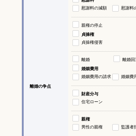
慰謝料の減額
慰謝料
親権の停止
貞操権
貞操権侵害
離婚
離婚回
婚姻費用
婚姻費用の請求
婚姻費
離婚の争点
財産分与
住宅ローン
親権
男性の親権
監護者