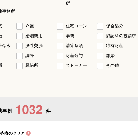
所
律事務所
気
介護
住宅ローン
保全処分
婚
婚姻費用
学費
慰謝料の被請求
止命令
没性交渉
清算条項
特有財産
調停
財産分与
離婚
償
興信所
ストーカー
その他
1032
決事例
件
件内容のクリア