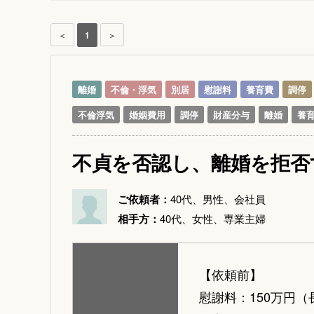
＜
1
＞
離婚
不倫・浮気
別居
慰謝料
養育費
調停
不倫浮気
婚姻費用
調停
財産分与
離婚
養
不貞を否認し、離婚を拒否
ご依頼者：
40代、男性、会社員
相手方：
40代、女性、専業主婦
【依頼前】
慰謝料：150万円