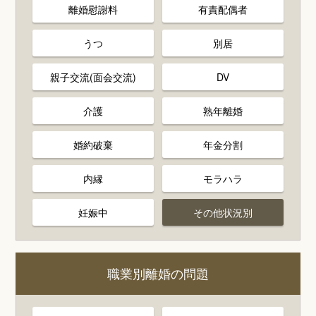
離婚慰謝料
有責配偶者
うつ
別居
親子交流(面会交流)
DV
介護
熟年離婚
婚約破棄
年金分割
内縁
モラハラ
妊娠中
その他状況別
職業別離婚の問題