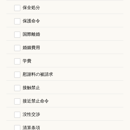
保全処分
保護命令
国際離婚
婚姻費用
学費
慰謝料の被請求
接触禁止
接近禁止命令
没性交渉
清算条項