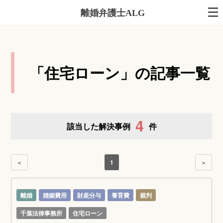
離婚弁護士ALG
「住宅ローン」の記事一覧
4
該当した解決事例
件
＜
1
＞
離婚
婚姻費用
財産分与
養育費
裁判
千葉法律事務所
住宅ローン