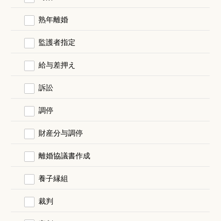
熟年離婚
監護者指定
給与差押え
訴訟
調停
財産分与調停
離婚協議書作成
養子縁組
裁判