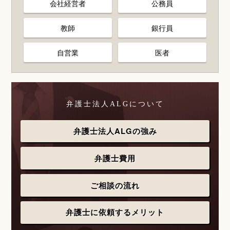
会社経営者
公務員
教師
銀行員
自営業
医者
弁護士法人ALGについて
弁護士法人ALGの強み
弁護士費用
ご相談の流れ
弁護士に依頼するメリット