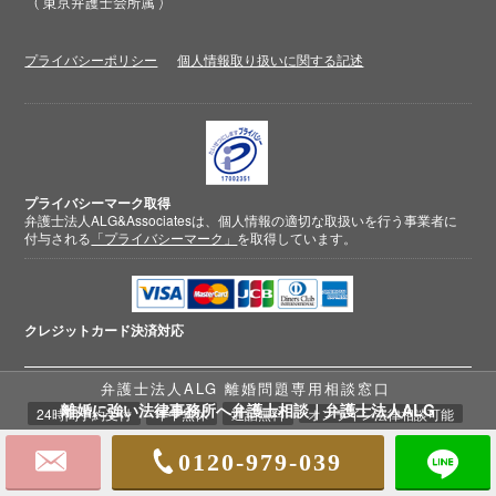
プライバシーポリシー
個人情報取り扱いに関する記述
プライバシーマーク取得
弁護士法人ALG&Associatesは、個人情報の適切な取扱いを行う事業者に
付与される
「プライバシーマーク」
を取得しています。
クレジットカード
決済対応
弁護士法人ALG 離婚問題専用相談窓口
離婚に強い法律事務所へ弁護士相談｜弁護士法人ALG
24時間予約受付
年中無休
通話無料
オンライン法律相談可能
0120-979-039
© 2018-2026 弁護士法人ALG&Associates
離婚相談弁護士