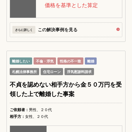
価格を基準とした算定
この解決事例を見る
さらに詳しく
離婚したい
不倫・浮気
性格の不一致
離婚
札幌法律事務所
住宅ローン
浮気慰謝料請求
不貞を認めない相手方から金５０万円を受
領した上で離婚した事案
ご依頼者：
男性、２０代
相手方：
女性、２０代