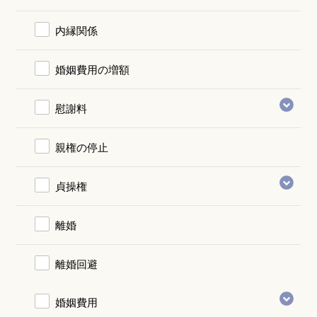
内縁関係
婚姻費用の増額
慰謝料
親権の停止
貞操権
離婚
離婚回避
婚姻費用