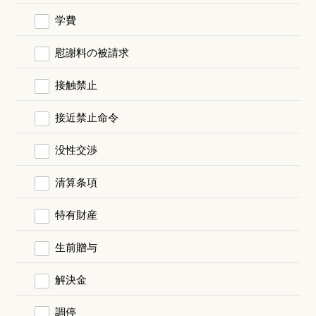
学費
慰謝料の被請求
接触禁止
接近禁止命令
没性交渉
清算条項
特有財産
生前贈与
解決金
調停