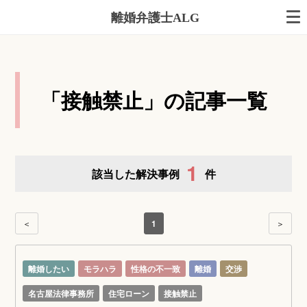
離婚弁護士ALG
「接触禁止」の記事一覧
1
該当した解決事例
件
＜
1
＞
離婚したい
モラハラ
性格の不一致
離婚
交渉
名古屋法律事務所
住宅ローン
接触禁止