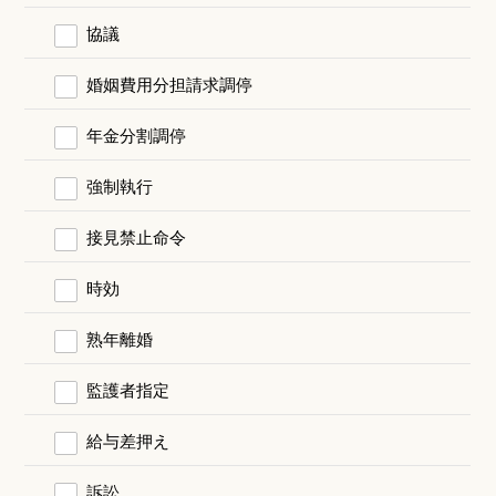
協議
婚姻費用分担請求調停
年金分割調停
強制執行
接見禁止命令
時効
熟年離婚
監護者指定
給与差押え
訴訟